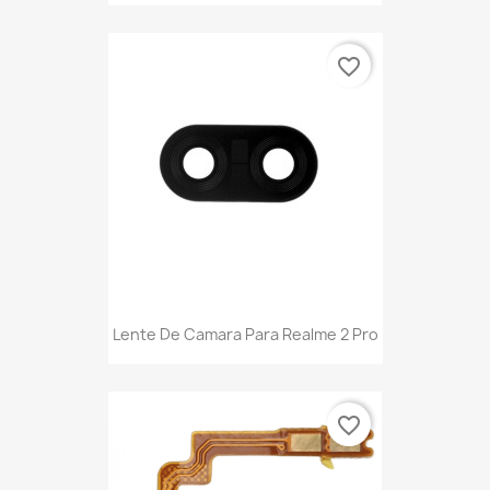
favorite_border
Lente De Camara Para Realme 2 Pro
favorite_border