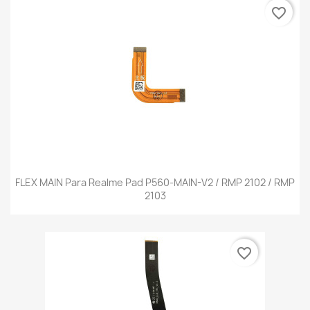
favorite_border
FLEX MAIN Para Realme Pad P560-MAIN-V2 / RMP 2102 / RMP
2103
favorite_border