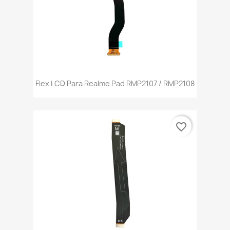
Flex LCD Para Realme Pad RMP2107 / RMP2108
favorite_border