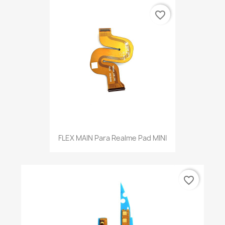
favorite_border
FLEX MAIN Para Realme Pad MINI
favorite_border