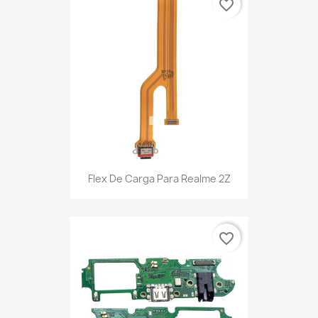
favorite_border
Flex De Carga Para Realme 2Z
favorite_border