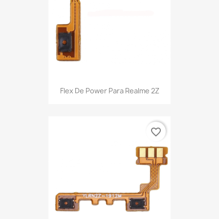
Flex De Power Para Realme 2Z
favorite_border