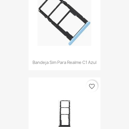
Bandeja Sim Para Realme C1 Azul
favorite_border