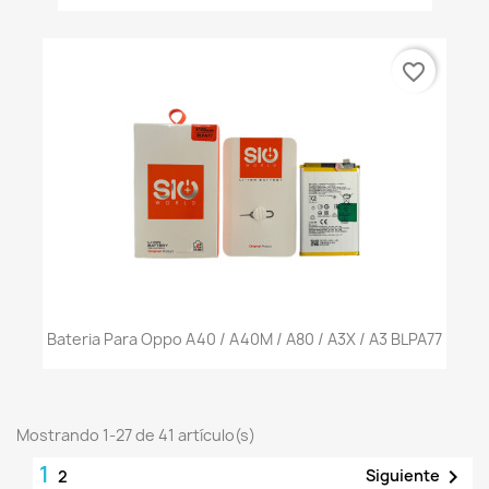
favorite_border
Bateria Para Oppo A40 / A40M / A80 / A3X / A3 BLPA77
Mostrando 1-27 de 41 artículo(s)
1

Siguiente
2