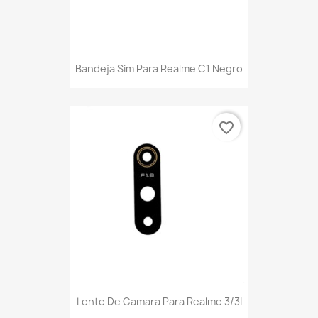
Bandeja Sim Para Realme C1 Negro
favorite_border
Lente De Camara Para Realme 3/3I