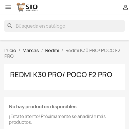


search
Inicio
Marcas
Redmi
Redmi K30 PRO/ POCO F2
PRO
REDMI K30 PRO/ POCO F2 PRO
No hay productos disponibles
¡Estate atento! Próximamente se añadirán más
productos.