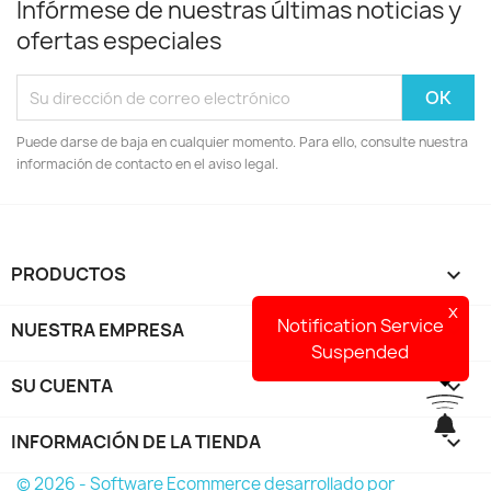
Infórmese de nuestras últimas noticias y
ofertas especiales
Puede darse de baja en cualquier momento. Para ello, consulte nuestra
información de contacto en el aviso legal.
PRODUCTOS

x
Notification Service
NUESTRA EMPRESA

Suspended
SU CUENTA

INFORMACIÓN DE LA TIENDA
keyboard_arrow_down
© 2026 - Software Ecommerce desarrollado por