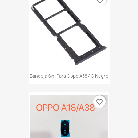
favorite_border
Bandeja Sim Para Oppo A38 4G Negro
favorite_border