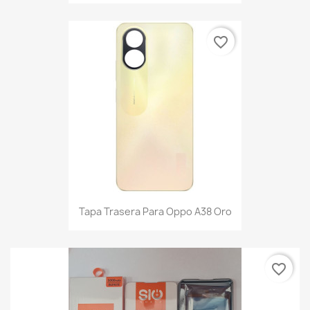
favorite_border
Tapa Trasera Para Oppo A38 Oro
favorite_border