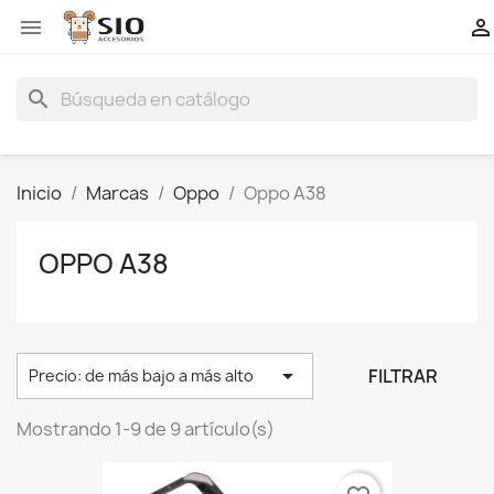


search
Inicio
Marcas
Oppo
Oppo A38
OPPO A38

FILTRAR
Precio: de más bajo a más alto
Mostrando 1-9 de 9 artículo(s)