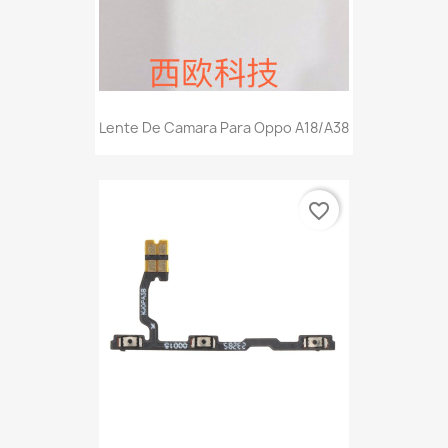
Lente De Camara Para Oppo A18/A38
favorite_border