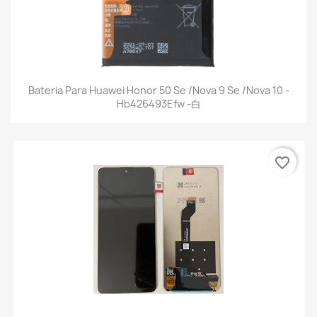
Bateria Para Huawei Honor 50 Se /Nova 9 Se /Nova 10 -
Hb426493Efw -白
favorite_border