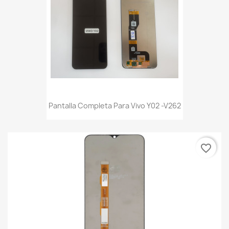
Pantalla Completa Para Vivo Y02 -V262
favorite_border