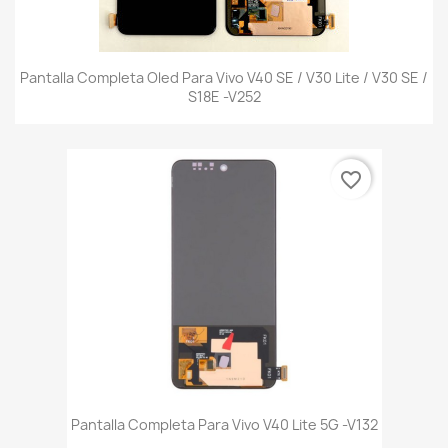
Pantalla Completa Oled Para Vivo V40 SE / V30 Lite / V30 SE /
S18E -V252
favorite_border
Pantalla Completa Para Vivo V40 Lite 5G -V132