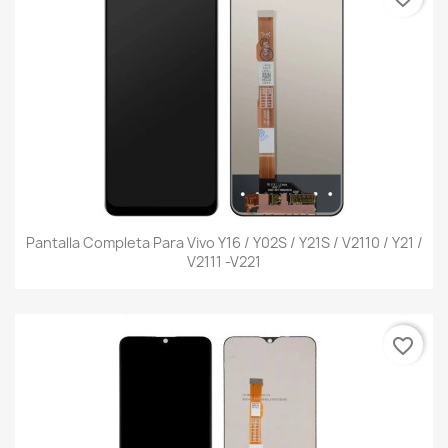
Pantalla Completa Para Vivo Y16 / Y02S / Y21S / V2110 / Y21 /
V2111 -V221
favorite_border