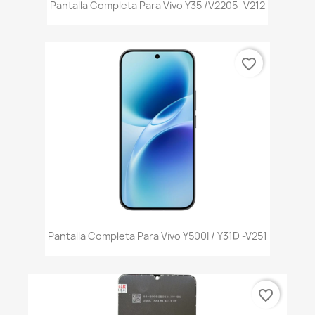
Pantalla Completa Para Vivo Y35 /V2205 -v212
favorite_border
Pantalla Completa Para Vivo Y500I / Y31D -V251
favorite_border