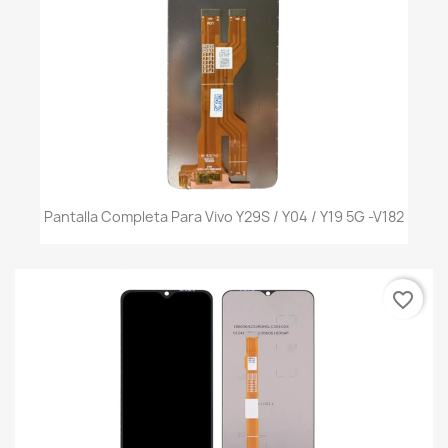
Pantalla Completa Para Vivo Y29S / Y04 / Y19 5G -V182
favorite_border