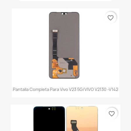
favorite_border
Pantalla Completa Para Vivo V23 5G/VIVO V2130 -V142
favorite_border