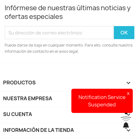
Infórmese de nuestras últimas noticias y
ofertas especiales
Puede darse de baja en cualquier momento. Para ello, consulte nuestra
información de contacto en el aviso legal.
PRODUCTOS

x
Notification Service
NUESTRA EMPRESA

Suspended
SU CUENTA

INFORMACIÓN DE LA TIENDA
keyboard_arrow_down