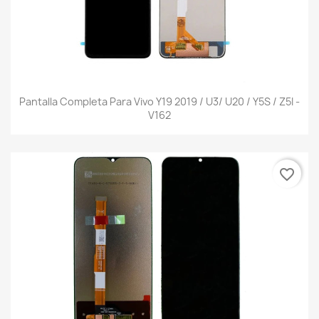
Pantalla Completa Para Vivo Y19 2019 / U3/ U20 / Y5S / Z5I -
V162
favorite_border