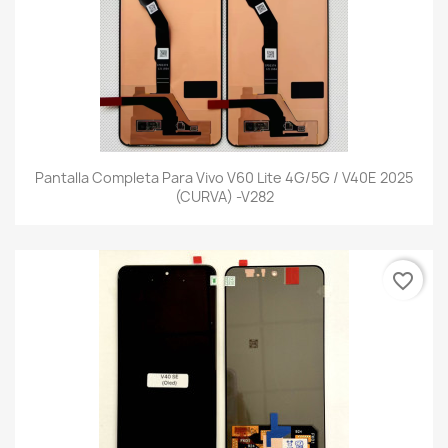
Pantalla Completa Para Vivo V60 Lite 4G/5G / V40E 2025
(CURVA) -V282
favorite_border