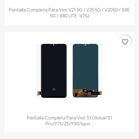
Pantalla Completa Para Vivo V21 5G / V25 5G / V2050 / S9E
5G / X80 LITE -V152
favorite_border
Pantalla Completa Para Vivo S1 Global/S1
Pro/Y7S/Z5/Y9S/Iqoo...