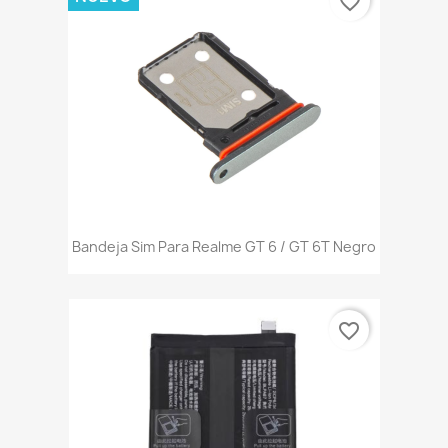
favorite_border
Bandeja Sim Para Realme GT 6 / GT 6T Negro
favorite_border