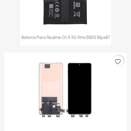
Bateria Para Realme Gt 6 5G Rmx3800 Blpa87
favorite_border