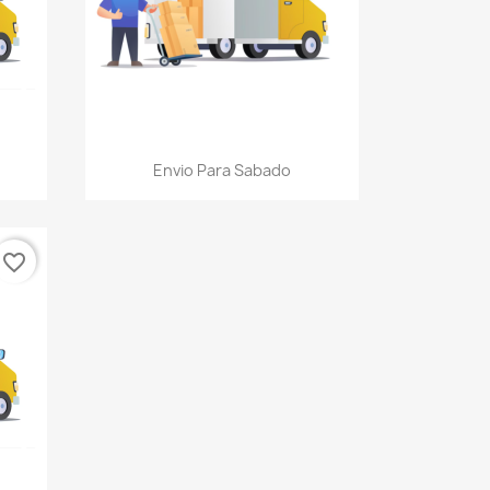
Vista rápida

Envio Para Sabado
favorite_border