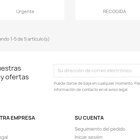
Vista rápida
Vista rápida


Urgente
RECOGIDA
ndo 1-5 de 5 artículo(s)
uestras
 y ofertas
Puede darse de baja en cualquier momento. Para
información de contacto en el aviso legal.
TRA EMPRESA
SU CUENTA
Seguimiento del pedido
egal
Iniciar sesión