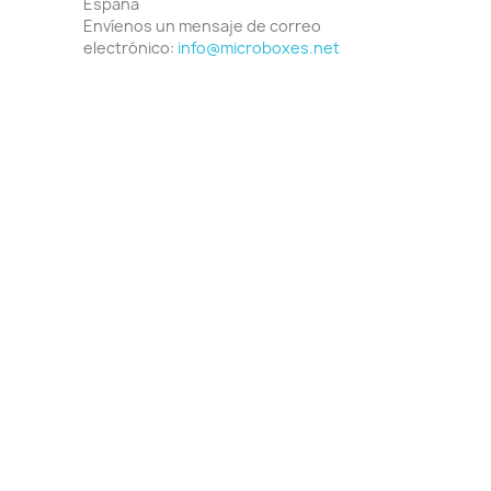
España
Envíenos un mensaje de correo
electrónico:
info@microboxes.net