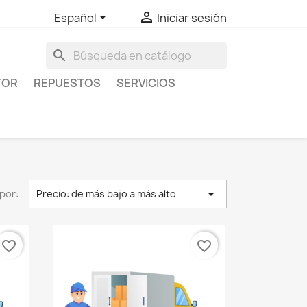


Español
Iniciar sesión
search
TOR
REPUESTOS
SERVICIOS

por:
Precio: de más bajo a más alto
favorite_border
favorite_border