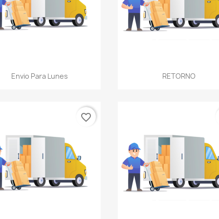
Vista rápida
Vista rápida


Envio Para Lunes
RETORNO
favorite_border