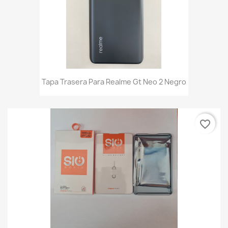
Tapa Trasera Para Realme Gt Neo 2 Negro
favorite_border