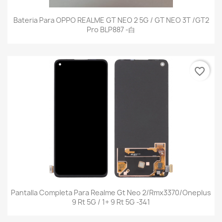
Bateria Para OPPO REALME GT NEO 2 5G / GT NEO 3T /GT2
Pro BLP887 -白
favorite_border
Pantalla Completa Para Realme Gt Neo 2/Rmx3370/Oneplus
9 Rt 5G / 1+ 9 Rt 5G -341