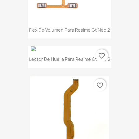
Flex De Volumen Para Realme Gt Neo 2
favorite_border
Lector De Huella Para Realme Gt Neo 2
favorite_border