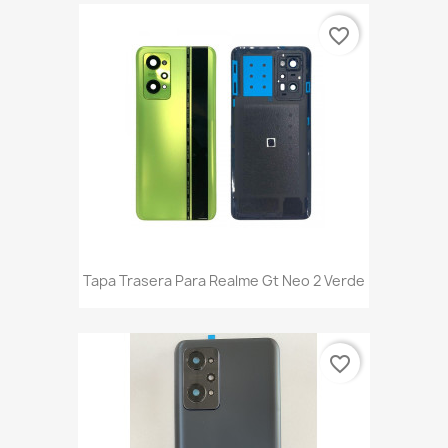
favorite_border
Tapa Trasera Para Realme Gt Neo 2 Verde
favorite_border