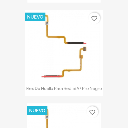
NUEVO
favorite_border
Flex De Huella Para Redmi A7 Pro Negro
NUEVO
favorite_border