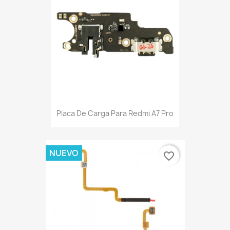
Placa De Carga Para Redmi A7 Pro
NUEVO
favorite_border