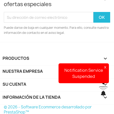
ofertas especiales
Puede darse de baja en cualquier momento. Para ello, consulte nuestra
información de contacto en el aviso legal.
PRODUCTOS

x
Notification Service
NUESTRA EMPRESA

Suspended
SU CUENTA

INFORMACIÓN DE LA TIENDA
keyboard_arrow_down
© 2026 - Software Ecommerce desarrollado por
PrestaShop™