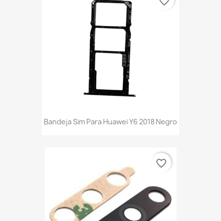
favorite_border
Bandeja Sim Para Huawei Y6 2018 Negro
favorite_border