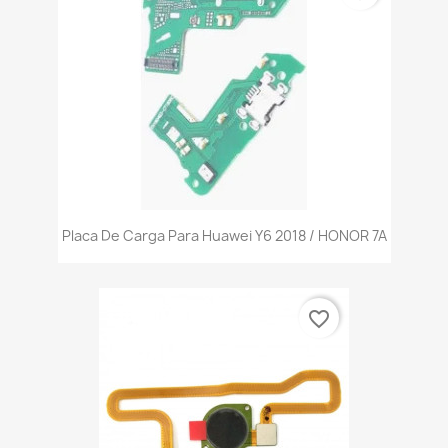
Placa De Carga Para Huawei Y6 2018 / HONOR 7A
favorite_border