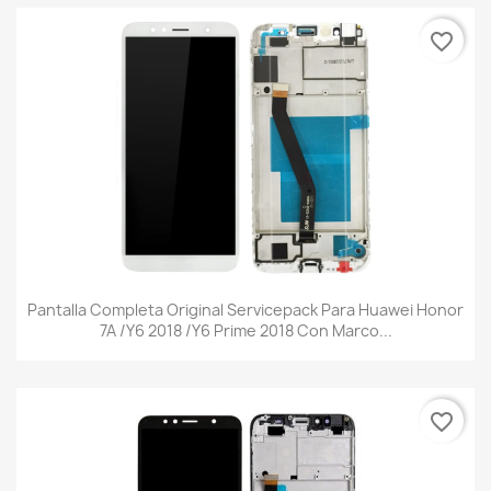
favorite_border
Pantalla Completa Original Servicepack Para Huawei Honor
7A /Y6 2018 /Y6 Prime 2018 Con Marco...
favorite_border