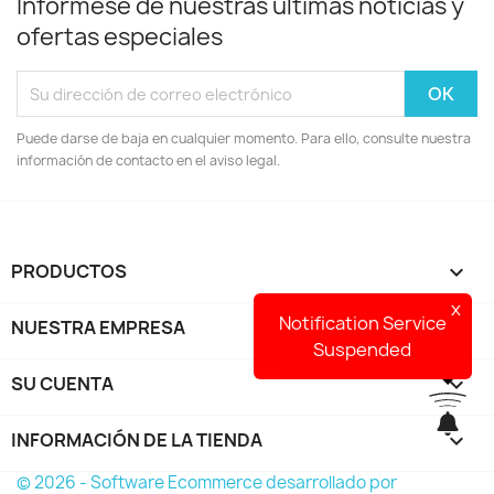
Infórmese de nuestras últimas noticias y
ofertas especiales
Puede darse de baja en cualquier momento. Para ello, consulte nuestra
información de contacto en el aviso legal.
PRODUCTOS

x
Notification Service
NUESTRA EMPRESA

Suspended
SU CUENTA

INFORMACIÓN DE LA TIENDA
keyboard_arrow_down
© 2026 - Software Ecommerce desarrollado por