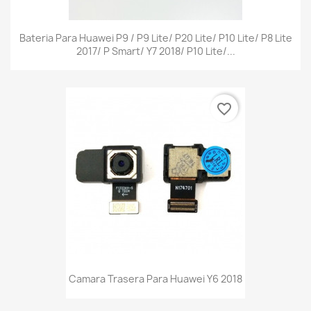
Bateria Para Huawei P9 / P9 Lite/ P20 Lite/ P10 Lite/ P8 Lite
2017/ P Smart/ Y7 2018/ P10 Lite/...
favorite_border
Camara Trasera Para Huawei Y6 2018