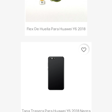
Flex De Huella Para Huawei Y6 2018
favorite_border
Tapa Trasera Para Huawei Y6 2018 Negra