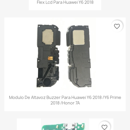
Flex Lcd Para Huawei Y6 2018
favorite_border
Modulo De Altavoz Buzzer Para Huawei Y6 2018 /Y6 Prime
2018 /Honor 7A
favorite_border