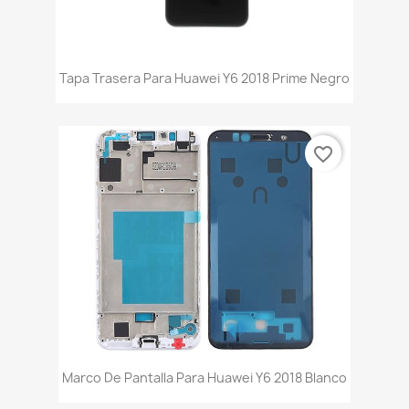
Tapa Trasera Para Huawei Y6 2018 Prime Negro
favorite_border
Marco De Pantalla Para Huawei Y6 2018 Blanco