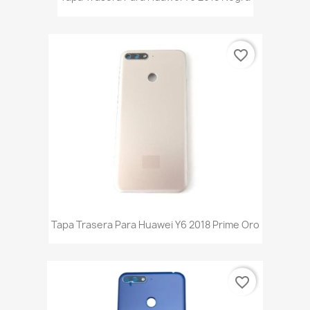
favorite_border
Tapa Trasera Para Huawei Y6 2018 Prime Oro
favorite_border