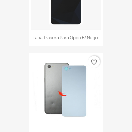
Tapa Trasera Para Oppo F7 Negro
favorite_border