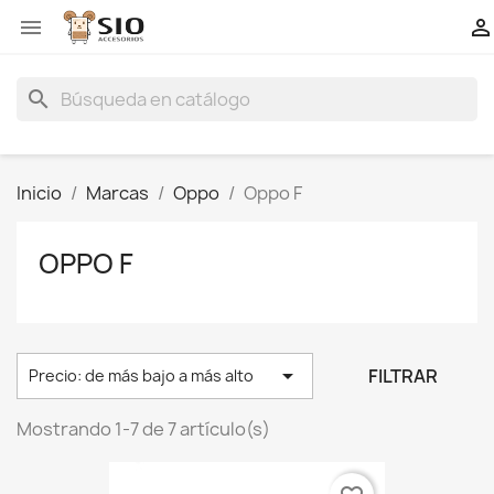


search
Inicio
Marcas
Oppo
Oppo F
OPPO F

FILTRAR
Precio: de más bajo a más alto
Mostrando 1-7 de 7 artículo(s)