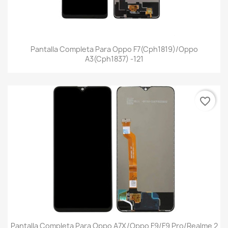
Pantalla Completa Para Oppo F7(Cph1819)/Oppo
A3(Cph1837) -121
favorite_border
Pantalla Completa Para Oppo A7X/Oppo F9/F9 Pro/Realme 2