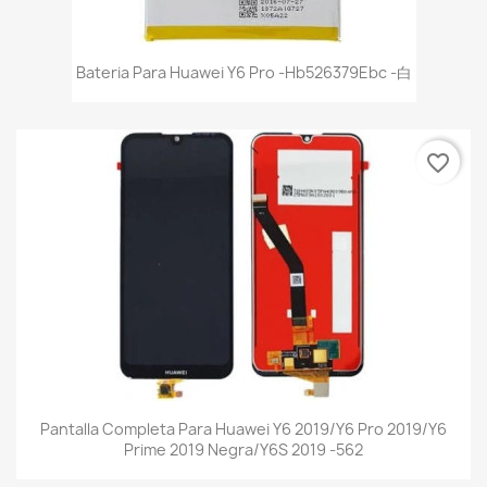
Bateria Para Huawei Y6 Pro -Hb526379Ebc -白
favorite_border
Pantalla Completa Para Huawei Y6 2019/Y6 Pro 2019/Y6
Prime 2019 Negra/Y6S 2019 -562