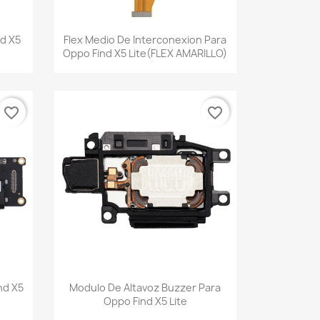
Vista rápida

nd X5
Flex Medio De Interconexion Para
Oppo Find X5 Lite(FLEX AMARILLO)
favorite_border
favorite_border
Vista rápida

nd X5
Modulo De Altavoz Buzzer Para
Oppo Find X5 Lite