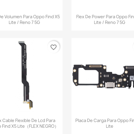
Vista rápida
Vista rápida


De Volumen Para Oppo Find X5
Flex De Power Para Oppo Fi
Lite / Reno 7 5G
Lite / Reno 7 5G
favorite_border
Vista rápida
Vista rápida


x Cable Flexible De Lcd Para
Placa De Carga Para Oppo Fi
 Find X5 Lite（FLEX NEGRO）
Lite