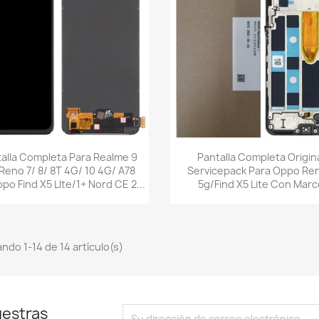
Vista rápida
Vista rápida


alla Completa Para Realme 9
Pantalla Completa Origin
Reno 7/ 8/ 8T 4G/ 10 4G/ A78
Servicepack Para Oppo Ren
o Find X5 Llte/1+ Nord CE 2...
5g/find X5 Lite Con Marc
ndo 1-14 de 14 artículo(s)
uestras