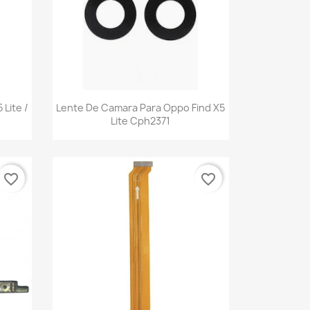
Vista rápida

 Lite /
Lente De Camara Para Oppo Find X5
Lite Cph2371
favorite_border
favorite_border