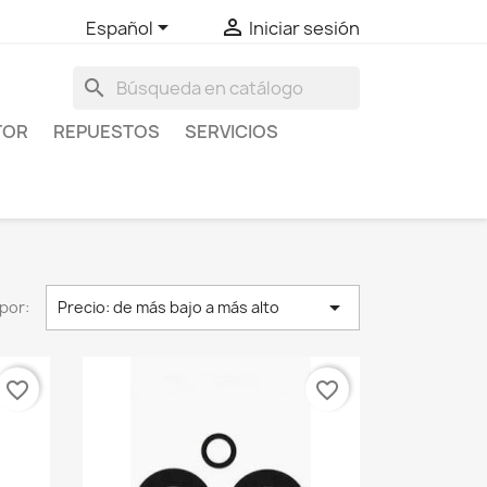


Español
Iniciar sesión
search
TOR
REPUESTOS
SERVICIOS

por:
Precio: de más bajo a más alto
favorite_border
favorite_border