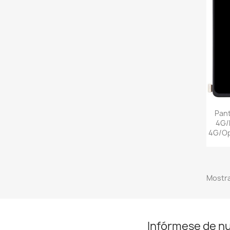
Pant
4G/
4G/Opp
Mostra
Infórmese de n