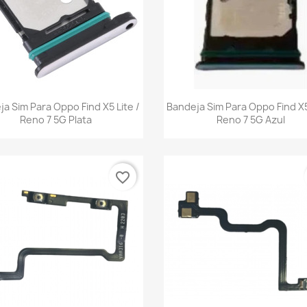
Vista rápida
Vista rápida


a Sim Para Oppo Find X5 Lite /
Bandeja Sim Para Oppo Find X5
Reno 7 5G Plata
Reno 7 5G Azul
favorite_border