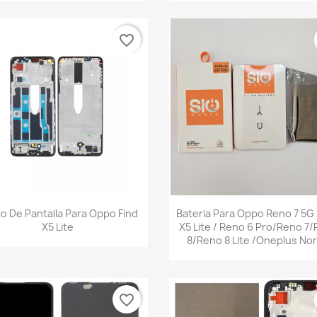
favorite_border
Vista rápida
Vista rápida


o De Pantalla Para Oppo Find
Bateria Para Oppo Reno 7 5G 
X5 Lite
X5 Lite / Reno 6 Pro/Reno 7
8/Reno 8 Lite /Oneplus Nor
favorite_border