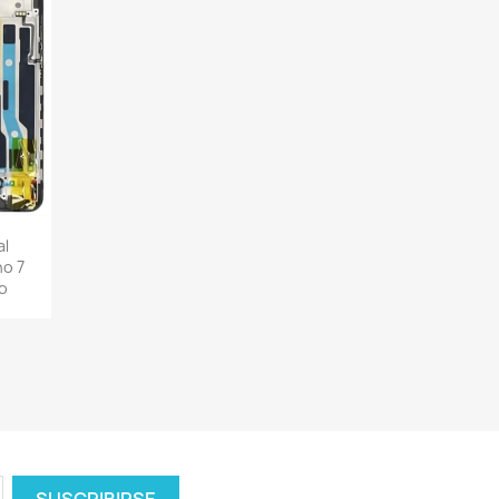
al
o 7
o