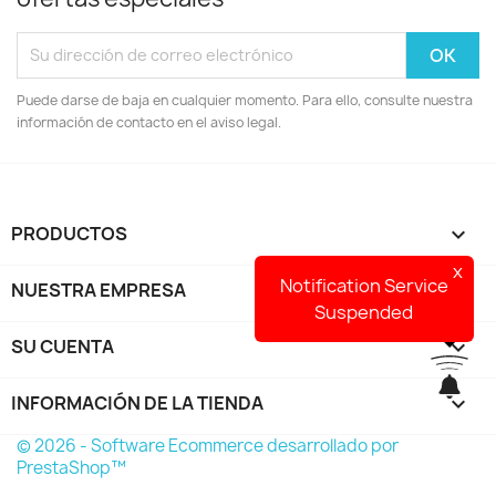
Puede darse de baja en cualquier momento. Para ello, consulte nuestra
información de contacto en el aviso legal.
PRODUCTOS

x
Notification Service
NUESTRA EMPRESA

Suspended
SU CUENTA

INFORMACIÓN DE LA TIENDA
keyboard_arrow_down
© 2026 - Software Ecommerce desarrollado por
PrestaShop™