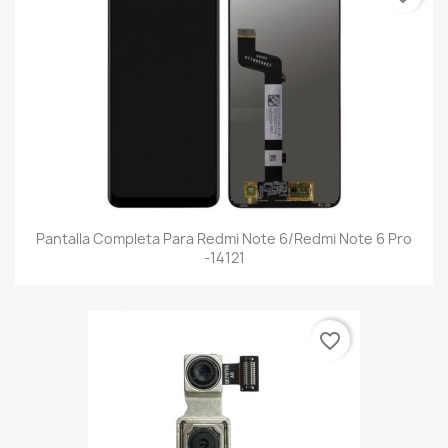
Pantalla Completa Para Redmi Note 6/Redmi Note 6 Pro
-14121
favorite_border