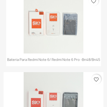
favorite_border
Bateria Para Redmi Note 6/ Redmi Note 6 Pro -Bn48/Bn45
favorite_border