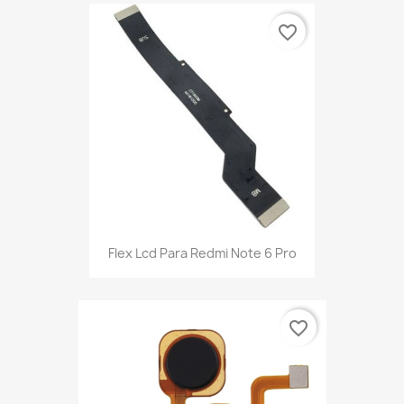
favorite_border
Flex Lcd Para Redmi Note 6 Pro
favorite_border