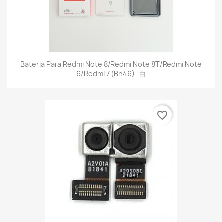
Bateria Para Redmi Note 8/Redmi Note 8T/Redmi Note
6/Redmi 7 (Bn46) -白
favorite_border