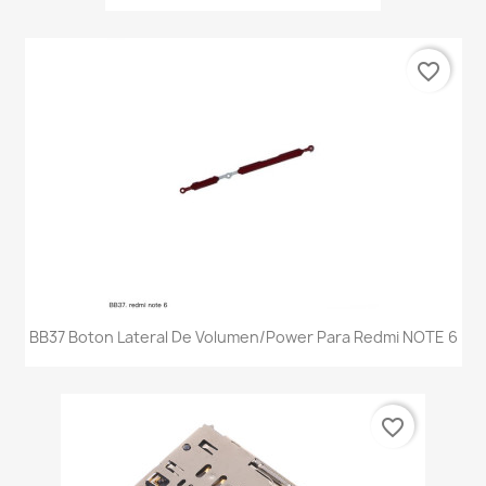
favorite_border
BB37 Boton Lateral De Volumen/Power Para Redmi NOTE 6
favorite_border