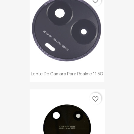
favorite_border
Lente De Camara Para Realme 11 5G
favorite_border