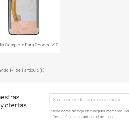
Vista rápida

lla Completa Para Doogee V10
ndo 1-1 de 1 artículo(s)
uestras
 y ofertas
Puede darse de baja en cualquier momento. Para
información de contacto en el aviso legal.