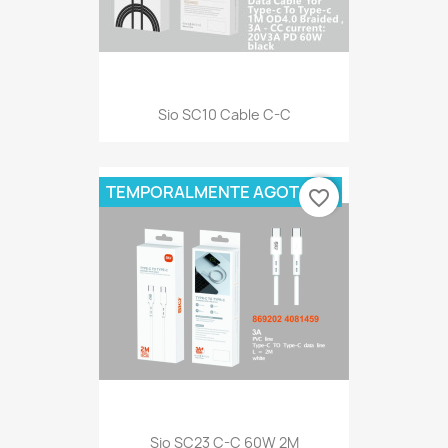
Sio SC10 Cable C-C
TEMPORALMENTE AGOTADO
favorite_border
Sio SC23 C-C 60W 2M