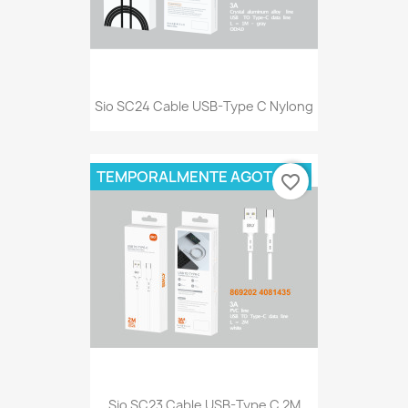
Sio SC24 Cable USB-Type C Nylong
TEMPORALMENTE AGOTADO
favorite_border
Sio SC23 Cable USB-Type C 2M