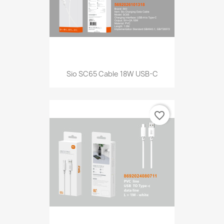
Sio SC65 Cable 18W USB-C
favorite_border