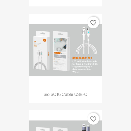
favorite_border
Sio SC16 Cable USB-C
favorite_border