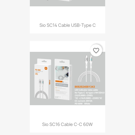
Sio SC14 Cable USB-Type C
favorite_border
Sio SC16 Cable C-C 60W