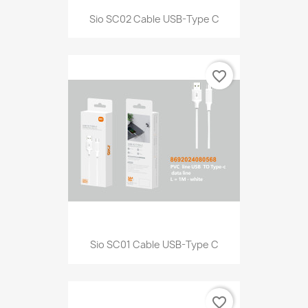
Sio SC02 Cable USB-Type C
favorite_border
Sio SC01 Cable USB-Type C
favorite_border