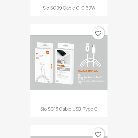
Sio SC09 Cable C-C 60W
favorite_border
Sio SC13 Cable USB-Type C
favorite_border