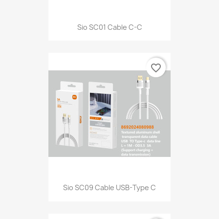
Sio SC01 Cable C-C
favorite_border
Sio SC09 Cable USB-Type C