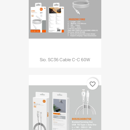
Sio. SC36 Cable C-C 60W
favorite_border