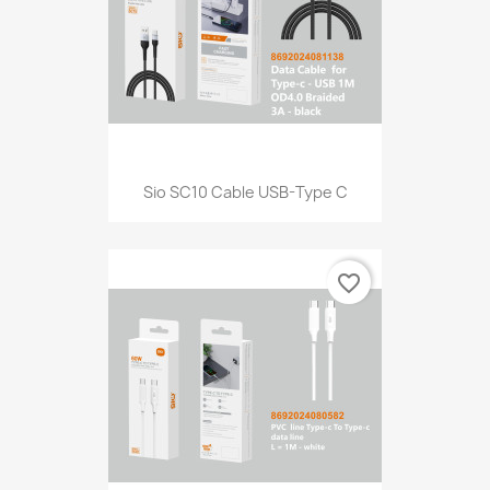
Sio SC10 Cable USB-Type C
favorite_border