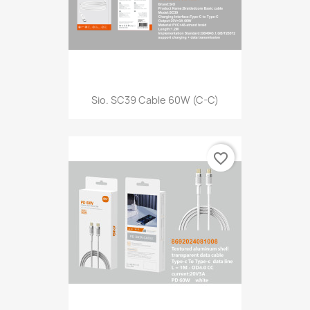
Sio. SC39 Cable 60W (C-C)
favorite_border