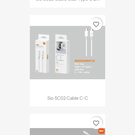
favorite_border
Sio SC02 Cable C-C
favorite_border