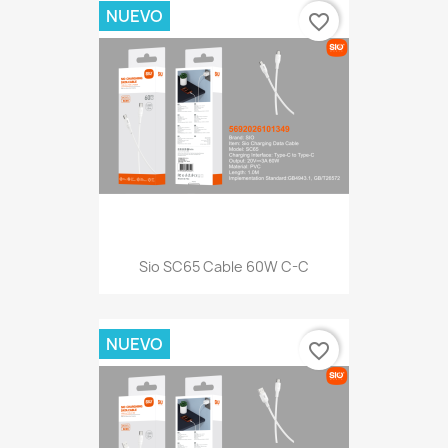
NUEVO
favorite_border
Sio SC65 Cable 60W C-C
NUEVO
favorite_border