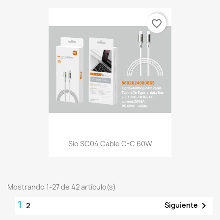
favorite_border
Sio SC04 Cable C-C 60W
Mostrando 1-27 de 42 artículo(s)
1

Siguiente
2