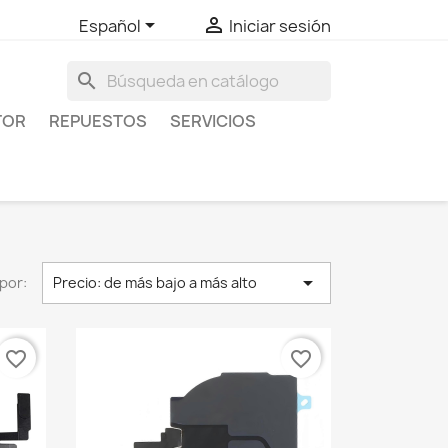


Español
Iniciar sesión
search
TOR
REPUESTOS
SERVICIOS

por:
Precio: de más bajo a más alto
favorite_border
favorite_border