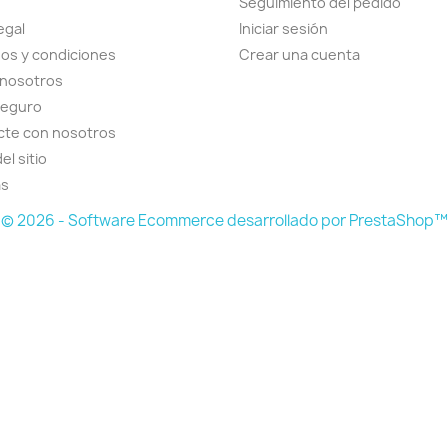
Seguimiento del pedido
egal
Iniciar sesión
os y condiciones
Crear una cuenta
 nosotros
seguro
cte con nosotros
el sitio
as
© 2026 - Software Ecommerce desarrollado por PrestaShop™