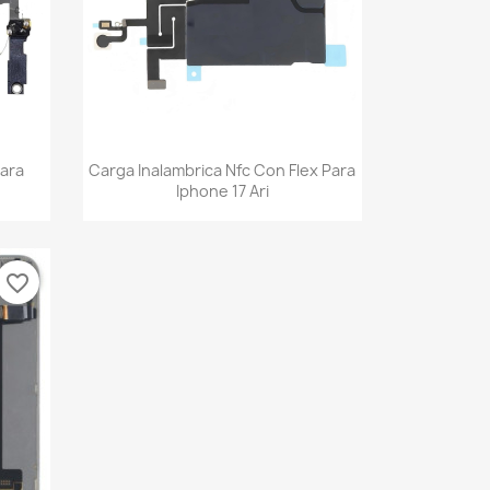
Vista rápida

Para
Carga Inalambrica Nfc Con Flex Para
Iphone 17 Ari
favorite_border