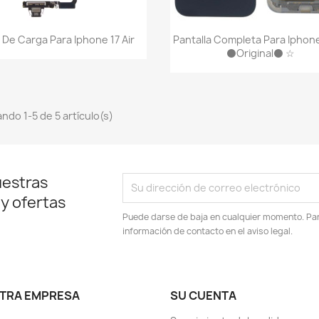
Vista rápida
Vista rápida


x De Carga Para Iphone 17 Air
Pantalla Completa Para Iphone
⚫Original⚫ ☆
ndo 1-5 de 5 artículo(s)
uestras
 y ofertas
Puede darse de baja en cualquier momento. Para
información de contacto en el aviso legal.
TRA EMPRESA
SU CUENTA