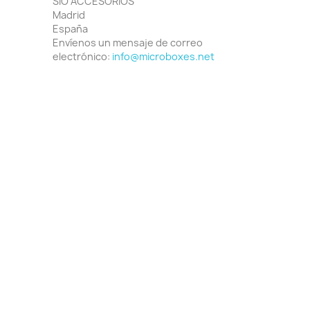
SIO ACCESORIOS
Madrid
España
Envíenos un mensaje de correo
electrónico:
info@microboxes.net