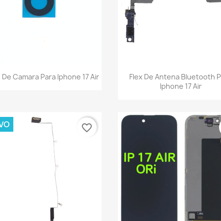
Vista rápida
Vista rápida


 De Camara Para Iphone 17 Air
Flex De Antena Bluetooth 
Iphone 17 Air
VO
favorite_border