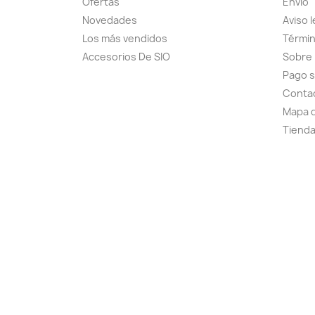
Ofertas
Envío
Novedades
Aviso l
Los más vendidos
Términ
Accesorios De SIO
Sobre
Pago 
Conta
Mapa d
Tiend