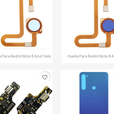
Vista rápida
Vista rápida


a Para Redmi Note 8 Azul Cielo
Huella Para Redmi Note 8 A
favorite_border