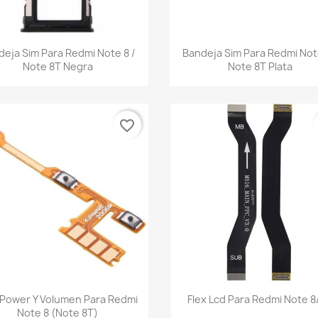
Vista rápida
Vista rápida


deja Sim Para Redmi Note 8 /
Bandeja Sim Para Redmi Note
Note 8T Negra
Note 8T Plata
favorite_border
Vista rápida
Vista rápida


 Power Y Volumen Para Redmi
Flex Lcd Para Redmi Note 8
Note 8 (Note 8T)