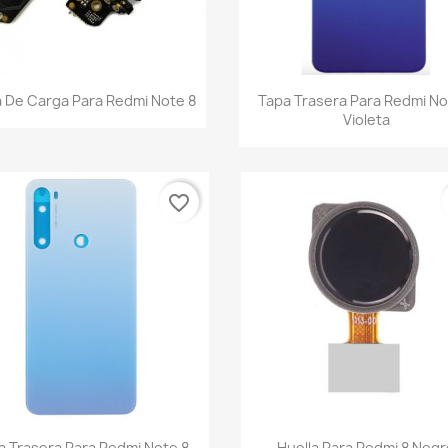
Vista rápida
Vista rápida


a De Carga Para Redmi Note 8
Tapa Trasera Para Redmi No
Violeta
favorite_border
Vista rápida
Vista rápida


a Trasera Para Redmi Note 8
Huella Para Redmi 8 Neg