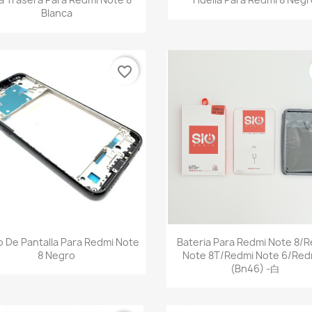
Blanca
favorite_border
Vista rápida
Vista rápida


 De Pantalla Para Redmi Note
Bateria Para Redmi Note 8/
8 Negro
Note 8T/Redmi Note 6/Red
(Bn46) -白