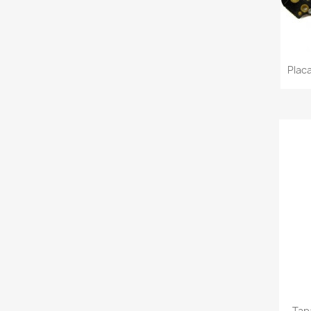
Plac
Tap