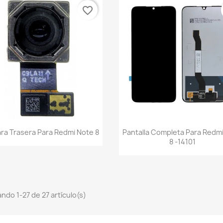
favorite_border
Vista rápida
Vista rápida


ra Trasera Para Redmi Note 8
Pantalla Completa Para Redm
8 -14101
ndo 1-27 de 27 artículo(s)