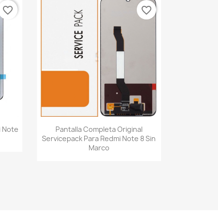
favorite_border
favorite_border
Vista rápida

i Note
Pantalla Completa Original
Servicepack Para Redmi Note 8 Sin
Marco