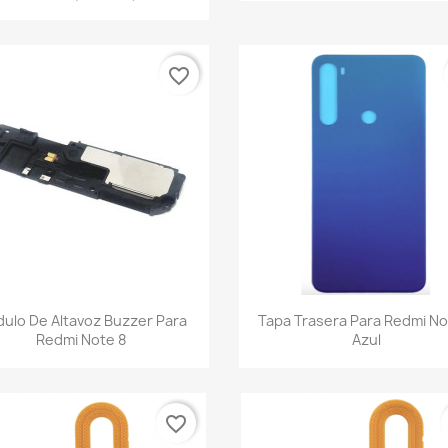
favorite_border
Vista rápida
Vista rápida


ulo De Altavoz Buzzer Para
Tapa Trasera Para Redmi No
Redmi Note 8
Azul
favorite_border