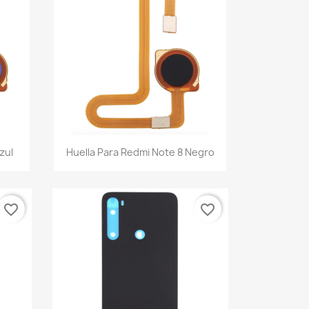
Vista rápida

zul
Huella Para Redmi Note 8 Negro
favorite_border
favorite_border