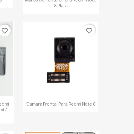
8 Plata
favorite_border
favorite_border
Vista rápida

Redmi
Camara Frontal Para Redmi Note 8
mi 7