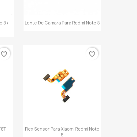
Vista rápida

 8 /
Lente De Camara Para Redmi Note 8
favorite_border
favorite_border
Vista rápida

/8T
Flex Sensor Para Xiaomi Redmi Note
8