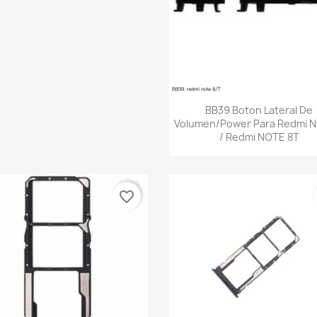
Vista rápida

BB39 Boton Lateral De
Volumen/Power Para Redmi 
/ Redmi NOTE 8T
favorite_border