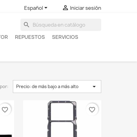


Español
Iniciar sesión
search
TOR
REPUESTOS
SERVICIOS

por:
Precio: de más bajo a más alto
favorite_border
favorite_border