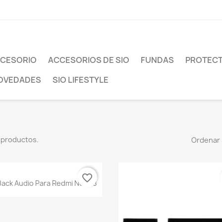
CESORIO
ACCESORIOS DE SIO
FUNDAS
PROTEC
OVEDADES
SIO LIFESTYLE
 productos.
Ordenar 
favorite_border
Vista rápida

Jack Audio Para Redmi Note 8