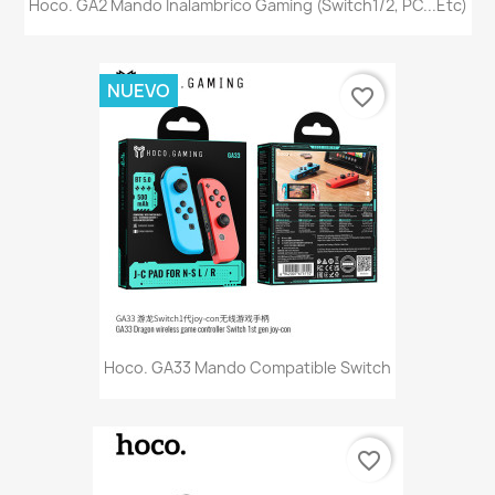
Hoco. GA2 Mando Inalambrico Gaming (Switch1/2, PC...etc)
NUEVO
favorite_border
Hoco. GA33 Mando Compatible Switch
favorite_border