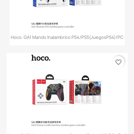
Hoco. GA1 Mando Inalambrico PS4/PS5(JuegosPS4)/PC
favorite_border