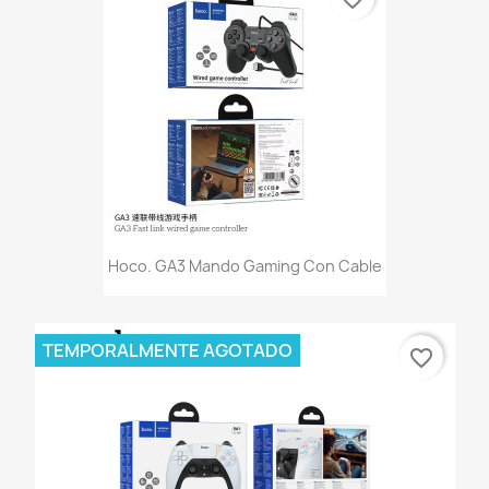
Hoco. GA3 Mando Gaming Con Cable
TEMPORALMENTE AGOTADO
favorite_border