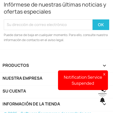
Infórmese de nuestras últimas noticias y
ofertas especiales
Puede darse de baja en cualquier momento. Para ello, consulte nuestra
información de contacto en el aviso legal.
PRODUCTOS

x
Notification Service
NUESTRA EMPRESA

Suspended
SU CUENTA

INFORMACIÓN DE LA TIENDA
keyboard_arrow_down