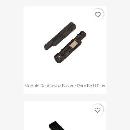
favorite_border
Modulo De Altavoz Buzzer Para Bq U Plus
favorite_border