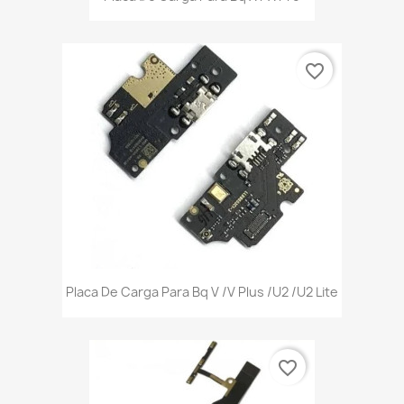
favorite_border
Placa De Carga Para Bq V /V Plus /U2 /U2 Lite
favorite_border