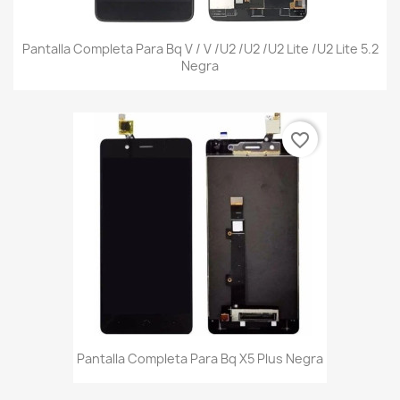
Pantalla Completa Para Bq V / V /U2 /U2 /U2 Lite /U2 Lite 5.2
Negra
favorite_border
Pantalla Completa Para Bq X5 Plus Negra