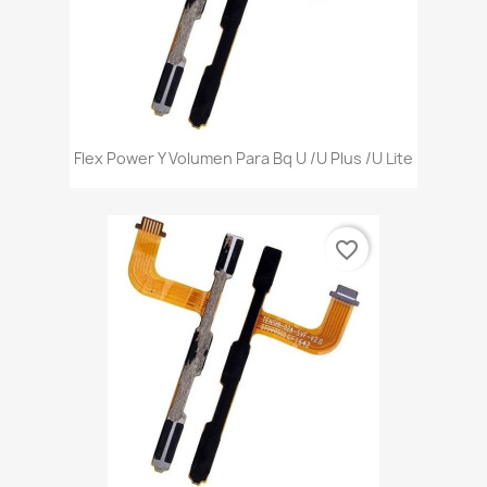
Flex Power Y Volumen Para Bq U /U Plus /U Lite
favorite_border