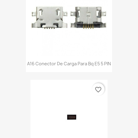
A16 Conector De Carga Para Bq E5 5 PIN
favorite_border