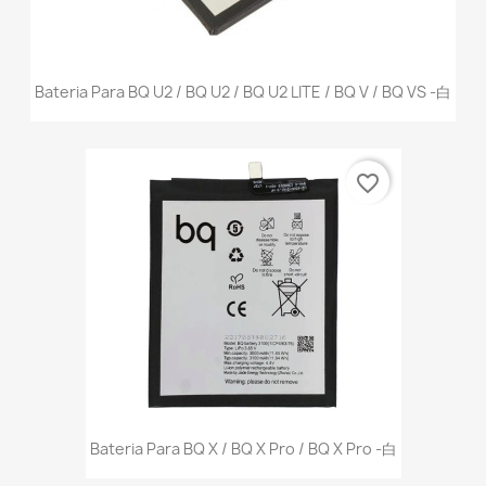
Bateria Para BQ U2 / BQ U2 / BQ U2 LITE / BQ V / BQ VS -白
favorite_border
Bateria Para BQ X / BQ X Pro / BQ X Pro -白