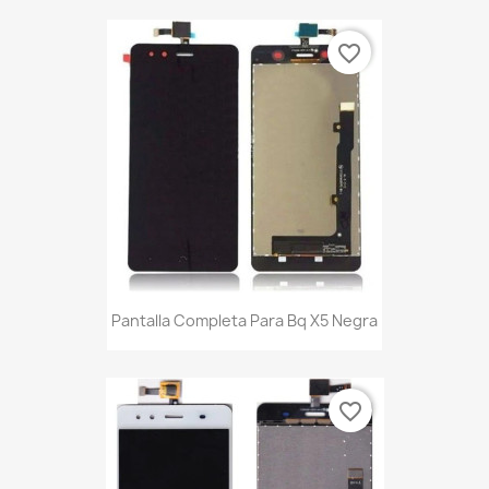
favorite_border
Pantalla Completa Para Bq X5 Negra
favorite_border