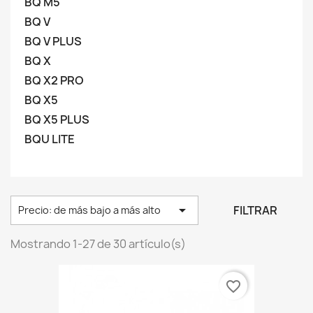
BQ M5
BQ V
BQ V PLUS
BQ X
BQ X2 PRO
BQ X5
BQ X5 PLUS
BQU LITE

FILTRAR
Precio: de más bajo a más alto
Mostrando 1-27 de 30 artículo(s)
favorite_border