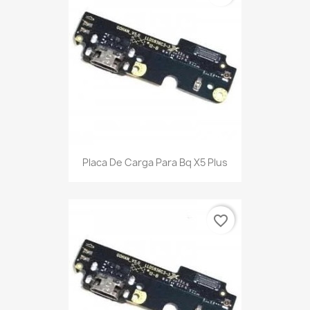
Placa De Carga Para Bq X5 Plus
favorite_border