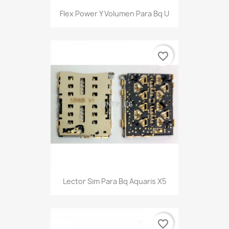
Flex Power Y Volumen Para Bq U
favorite_border
Lector Sim Para Bq Aquaris X5
favorite_border