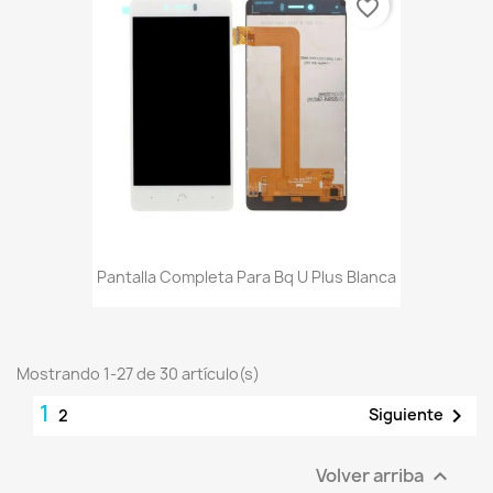
favorite_border
Pantalla Completa Para Bq U Plus Blanca
Mostrando 1-27 de 30 artículo(s)
1

Siguiente
2
Volver arriba
