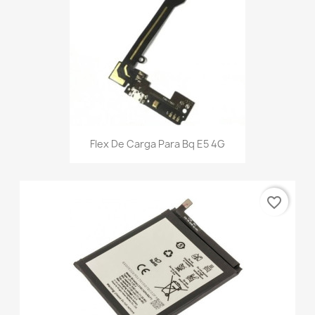
Flex De Carga Para Bq E5 4G
favorite_border