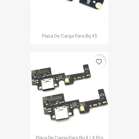
Placa De Carga Para Bq X5
favorite_border
Placa De Carga Para Bq X / X Pro