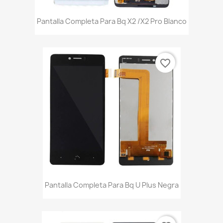
Pantalla Completa Para Bq X2 /X2 Pro Blanco
favorite_border
Pantalla Completa Para Bq U Plus Negra