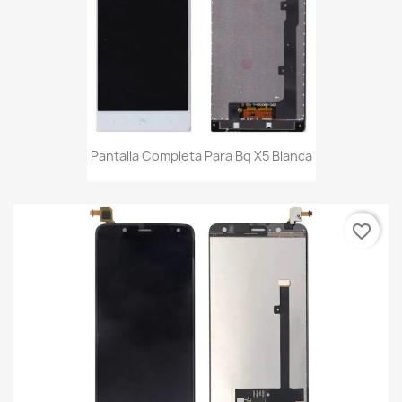
Pantalla Completa Para Bq X5 Blanca
favorite_border