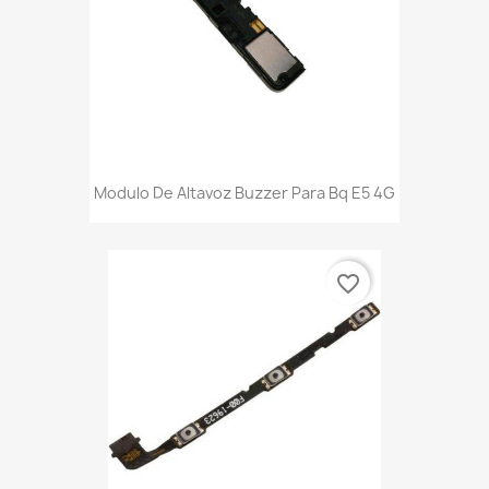
Modulo De Altavoz Buzzer Para Bq E5 4G
favorite_border