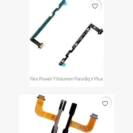
favorite_border
Flex Power Y Volumen Para Bq V Plus
favorite_border