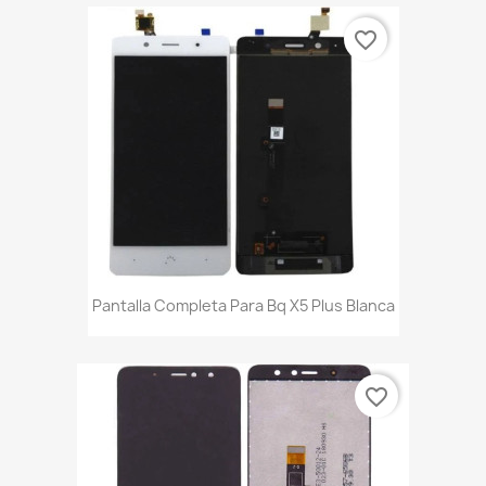
favorite_border
Pantalla Completa Para Bq X5 Plus Blanca
favorite_border