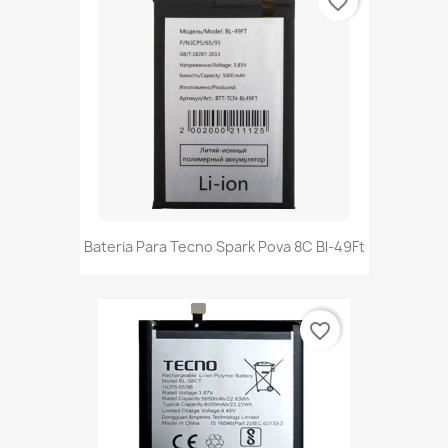
favorite_border
Bateria Para Tecno Spark Pova 8C Bl-49Ft
favorite_border