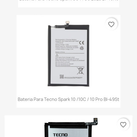
favorite_border
Bateria Para Tecno Spark 10 /10C / 10 Pro Bl-49St
favorite_border