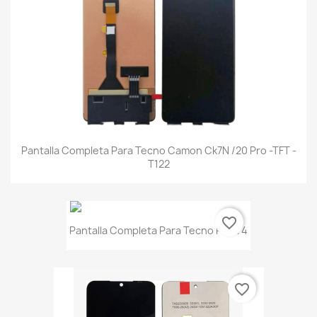
Pantalla Completa Para Tecno Camon Ck7N /20 Pro -TFT -
T122
favorite_border
Pantalla Completa Para Tecno Pova 4
favorite_border