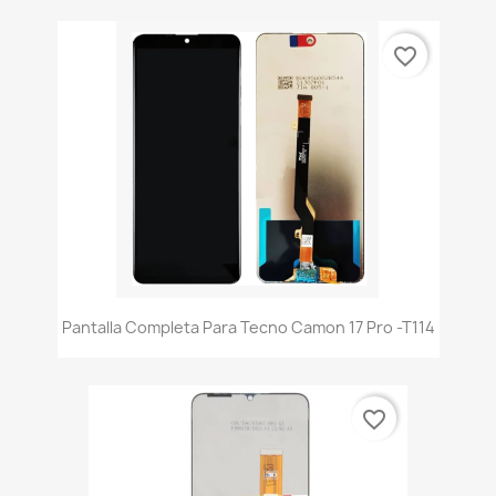
favorite_border
Pantalla Completa Para Tecno Camon 17 Pro -t114
favorite_border