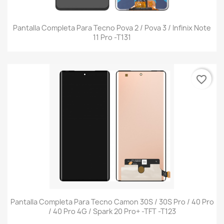
Pantalla Completa Para Tecno Pova 2 / Pova 3 / Infinix Note
11 Pro -t131
favorite_border
Pantalla Completa Para Tecno Camon 30S / 30S Pro / 40 Pro
/ 40 Pro 4G / Spark 20 Pro+ -TFT -t123