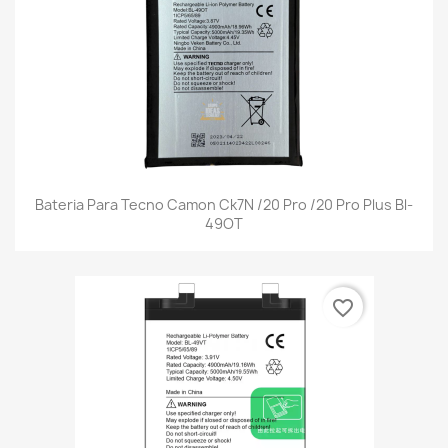
Bateria Para Tecno Camon Ck7N /20 Pro /20 Pro Plus Bl-
49OT
favorite_border