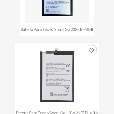
Bateria Para Tecno Spark Go 2024 Bl-49Nt
favorite_border
Bateria Para Tecno Spark Go 1 /Go 2023 Bl-49Nt