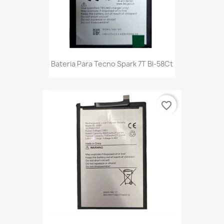
Bateria Para Tecno Spark 7T Bl-58Ct
favorite_border