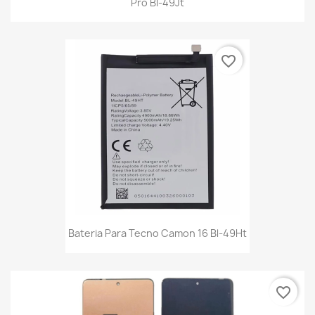
Pro Bl-49Jt
favorite_border
Bateria Para Tecno Camon 16 Bl-49Ht
favorite_border