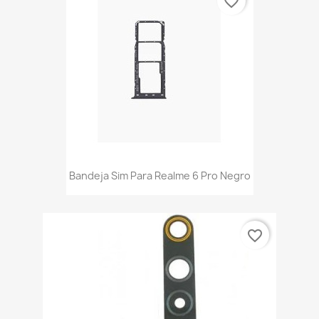
favorite_border
Bandeja Sim Para Realme 6 Pro Negro
favorite_border