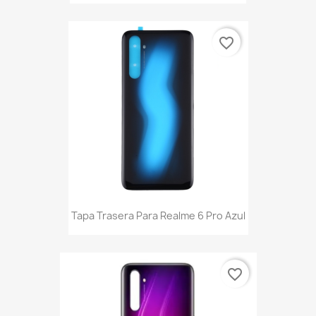
favorite_border
Tapa Trasera Para Realme 6 Pro Azul
favorite_border