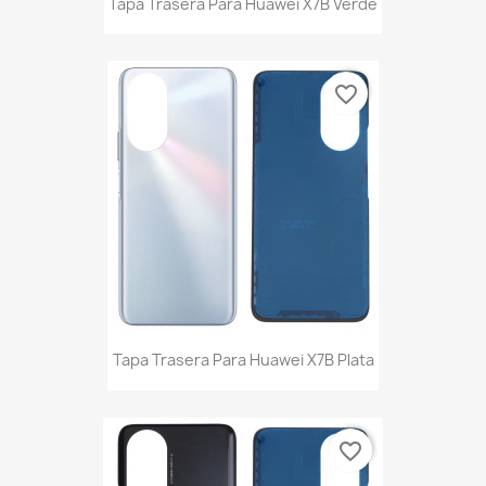
Tapa Trasera Para Huawei X7B Verde
favorite_border
Tapa Trasera Para Huawei X7B Plata
favorite_border