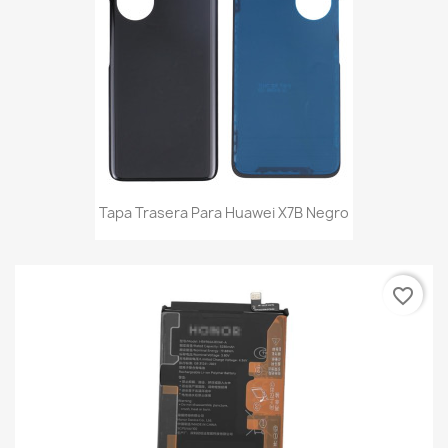
Tapa Trasera Para Huawei X7B Negro
favorite_border