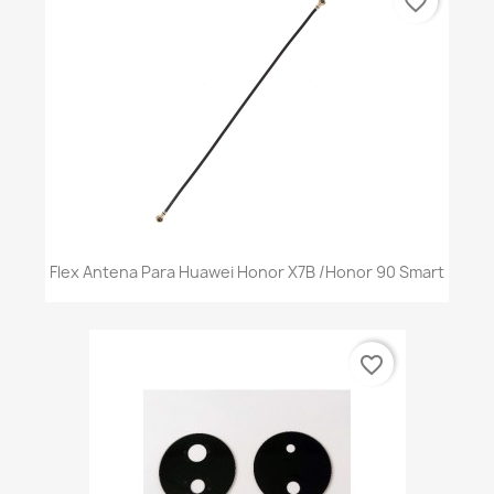
favorite_border
Flex Antena Para Huawei Honor X7B /Honor 90 Smart
favorite_border