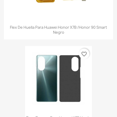
Flex De Huella Para Huawei Honor X7B /Honor 90 Smart
Negro
favorite_border