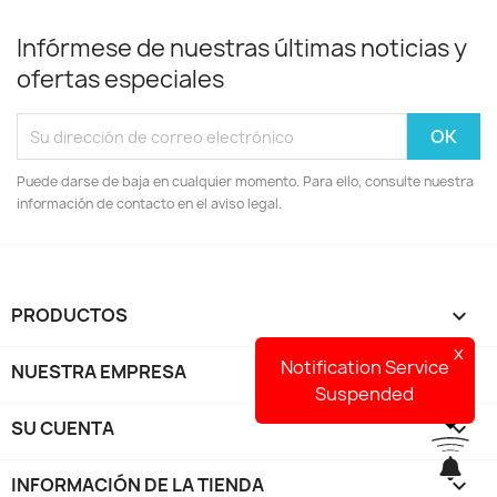
Infórmese de nuestras últimas noticias y
ofertas especiales
Puede darse de baja en cualquier momento. Para ello, consulte nuestra
información de contacto en el aviso legal.
PRODUCTOS

x
Notification Service
NUESTRA EMPRESA

Suspended
SU CUENTA

INFORMACIÓN DE LA TIENDA
keyboard_arrow_down