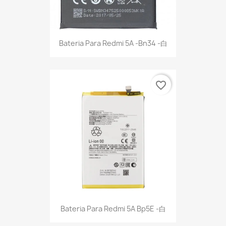
Bateria Para Redmi 5A -Bn34 -白
favorite_border
Bateria Para Redmi 5A Bp5E -白