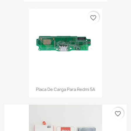
favorite_border
Placa De Carga Para Redmi 5A
favorite_border