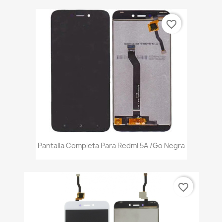
favorite_border
Pantalla Completa Para Redmi 5A /Go Negra
favorite_border