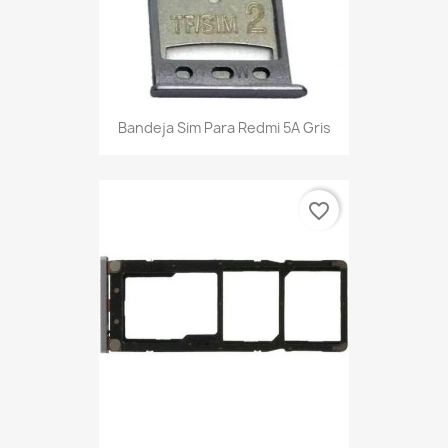
Bandeja Sim Para Redmi 5A Gris
favorite_border