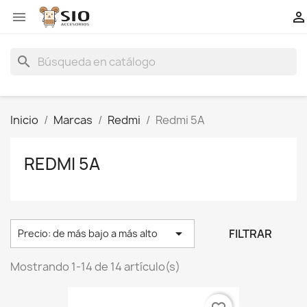


search
Inicio
Marcas
Redmi
Redmi 5A
REDMI 5A

FILTRAR
Precio: de más bajo a más alto
Mostrando 1-14 de 14 artículo(s)