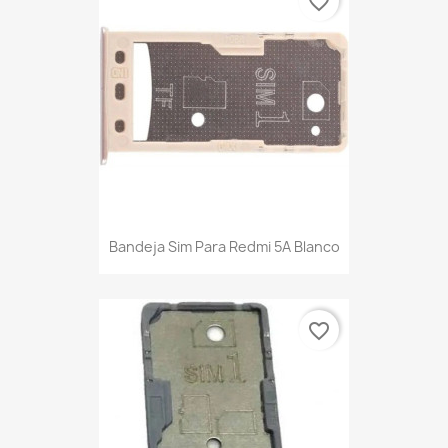
favorite_border
Bandeja Sim Para Redmi 5A Blanco
favorite_border