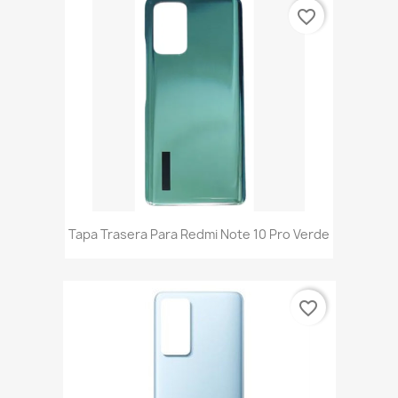
favorite_border
Tapa Trasera Para Redmi Note 10 Pro Verde
favorite_border