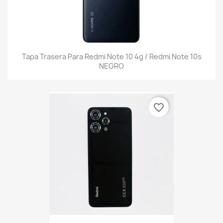
Tapa Trasera Para Redmi Note 10 4g / Redmi Note 10s
NEGRO
favorite_border