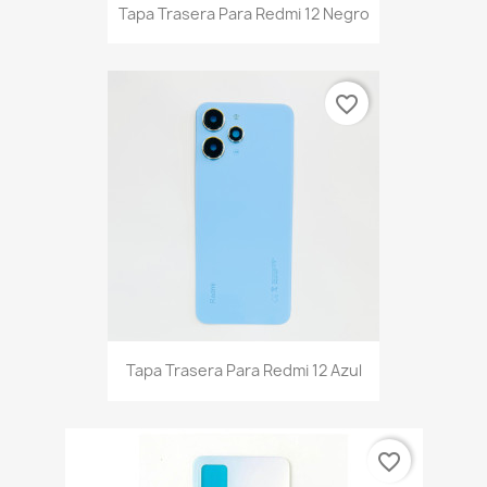
Tapa Trasera Para Redmi 12 Negro
favorite_border
Tapa Trasera Para Redmi 12 Azul
favorite_border