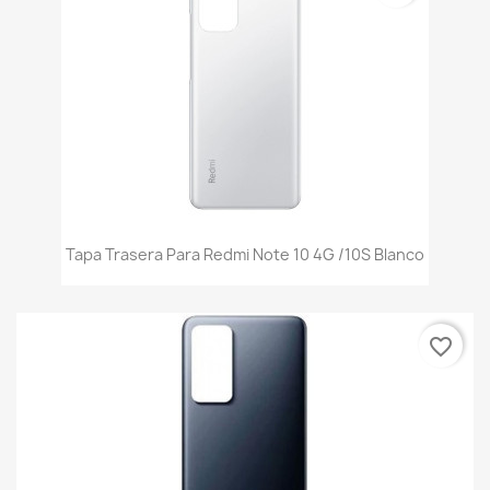
Tapa Trasera Para Redmi Note 10 4G /10S Blanco
favorite_border