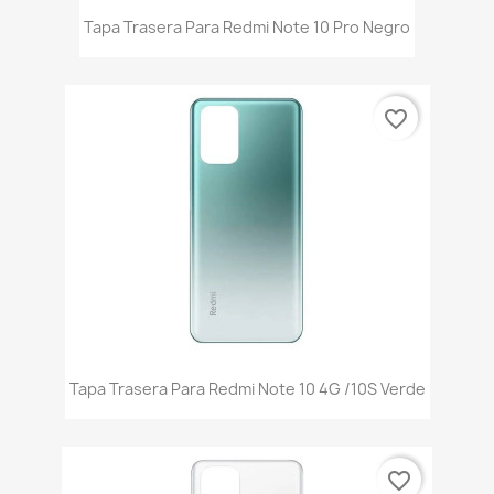
Tapa Trasera Para Redmi Note 10 Pro Negro
favorite_border
Tapa Trasera Para Redmi Note 10 4G /10S Verde
favorite_border