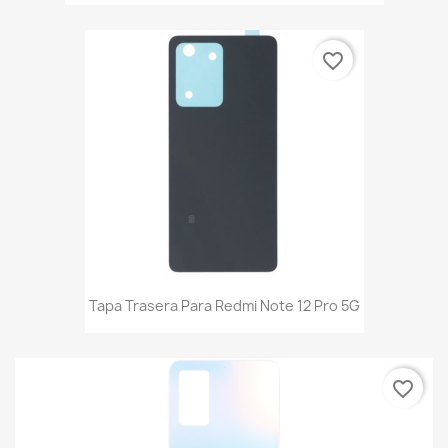
favorite_border
Tapa Trasera Para Redmi Note 12 Pro 5G
favorite_border