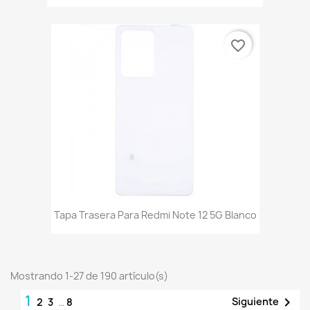
favorite_border
Tapa Trasera Para Redmi Note 12 5G Blanco
Mostrando 1-27 de 190 artículo(s)
1

Siguiente
2
3
…
8