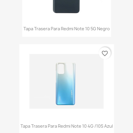
Tapa Trasera Para Redmi Note 10 5G Negro
favorite_border
Tapa Trasera Para Redmi Note 10 4G /10S Azul