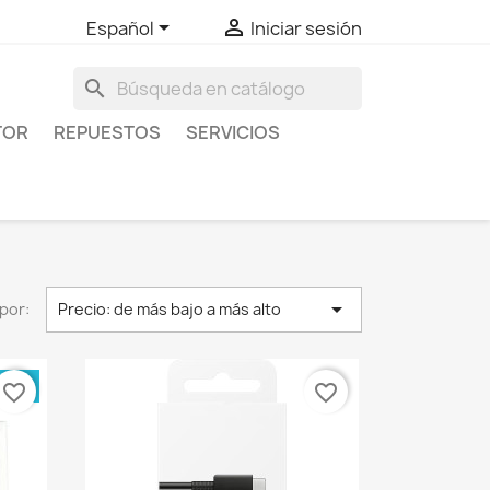


Español
Iniciar sesión
search
TOR
REPUESTOS
SERVICIOS

por:
Precio: de más bajo a más alto
ADO
favorite_border
favorite_border