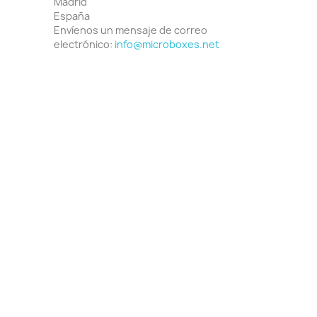
Madrid
España
Envíenos un mensaje de correo
electrónico:
info@microboxes.net