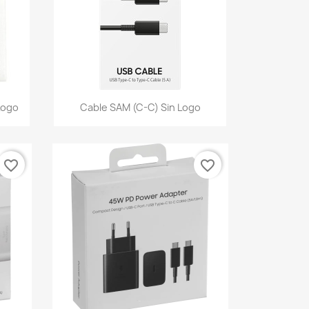
Vista rápida

Logo
Cable SAM (C-C) Sin Logo
favorite_border
favorite_border