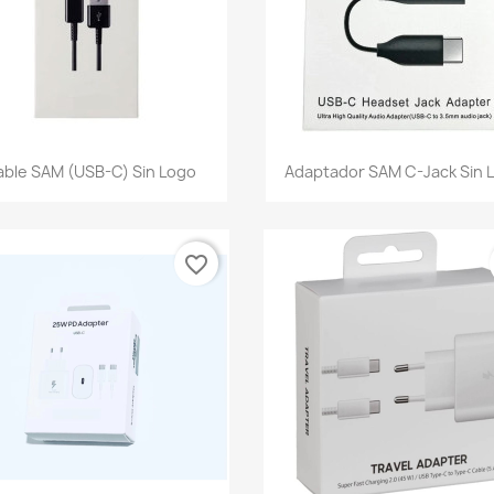
Vista rápida
Vista rápida


ble SAM (USB-C) Sin Logo
Adaptador SAM C-Jack Sin 
favorite_border