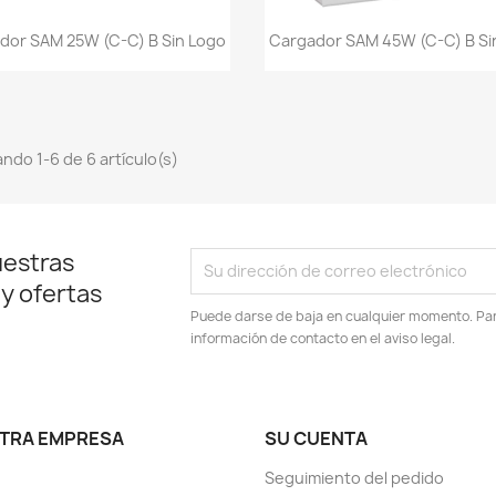
Vista rápida
Vista rápida


dor SAM 25W (C-C) B Sin Logo
Cargador SAM 45W (C-C) B Si
ndo 1-6 de 6 artículo(s)
uestras
 y ofertas
Puede darse de baja en cualquier momento. Para
información de contacto en el aviso legal.
TRA EMPRESA
SU CUENTA
Seguimiento del pedido