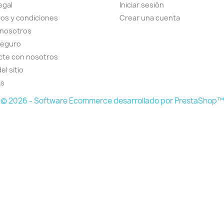
egal
Iniciar sesión
os y condiciones
Crear una cuenta
 nosotros
seguro
cte con nosotros
el sitio
as
© 2026 - Software Ecommerce desarrollado por PrestaShop™