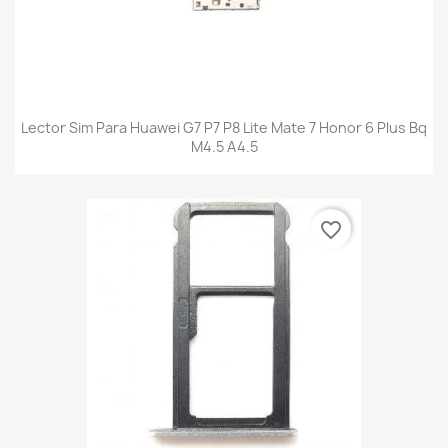
Lector Sim Para Huawei G7 P7 P8 Lite Mate 7 Honor 6 Plus Bq
M4.5 A4.5
favorite_border