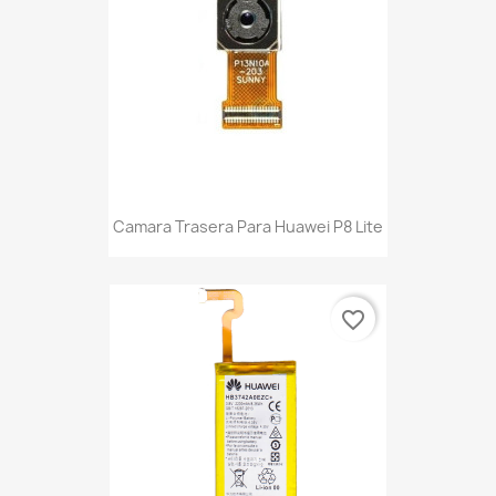
Camara Trasera Para Huawei P8 Lite
favorite_border