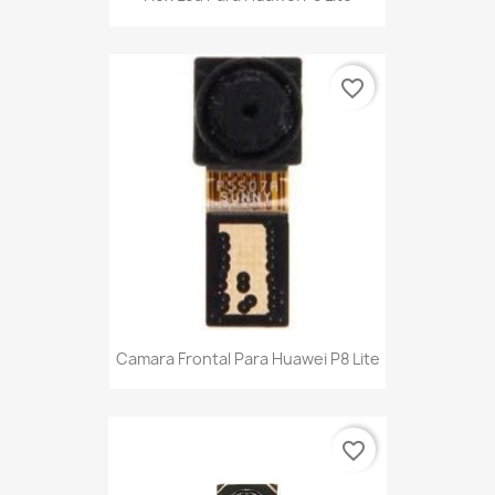
favorite_border
Camara Frontal Para Huawei P8 Lite
favorite_border