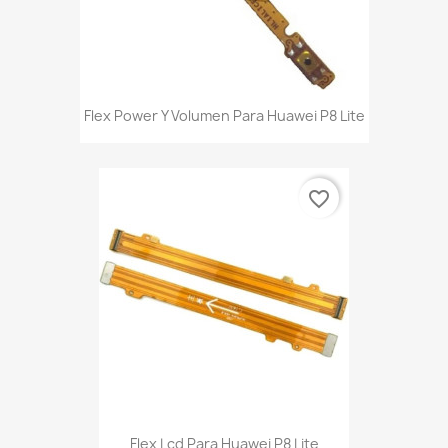
Flex Power Y Volumen Para Huawei P8 Lite
favorite_border
Flex Lcd Para Huawei P8 Lite