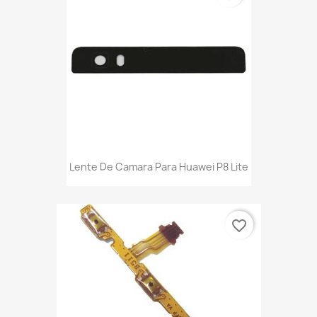
Lente De Camara Para Huawei P8 Lite
favorite_border