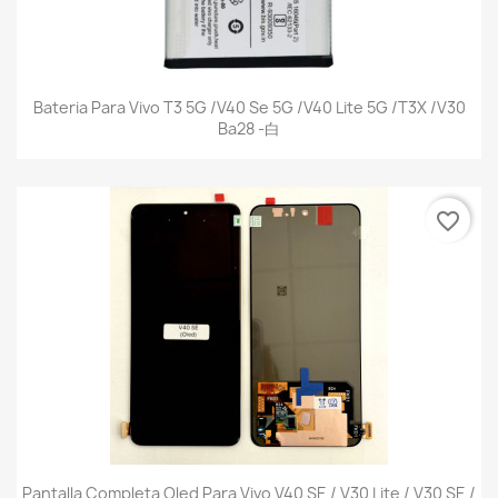
Bateria Para Vivo T3 5G /V40 Se 5G /V40 Lite 5G /T3X /V30
Ba28 -白
favorite_border
Pantalla Completa Oled Para Vivo V40 SE / V30 Lite / V30 SE /