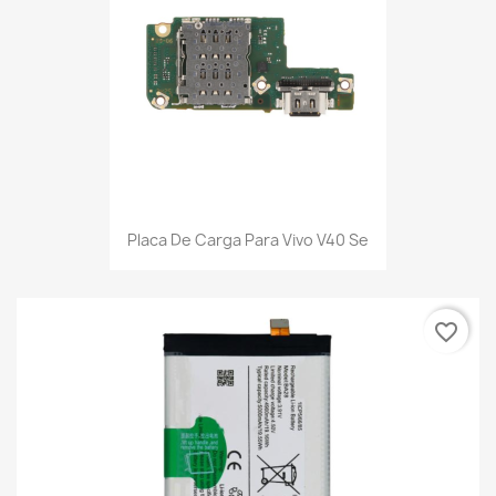
Placa De Carga Para Vivo V40 Se
favorite_border