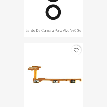
Lente De Camara Para Vivo V40 Se
favorite_border