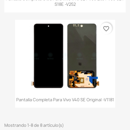
S18E -V252
favorite_border
Pantalla Completa Para Vivo V40 SE Original -V1181
Mostrando 1-8 de 8 artículo(s)