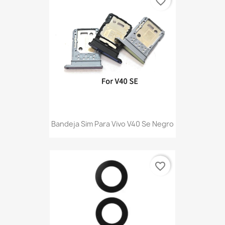
favorite_border
Bandeja Sim Para Vivo V40 Se Negro
favorite_border