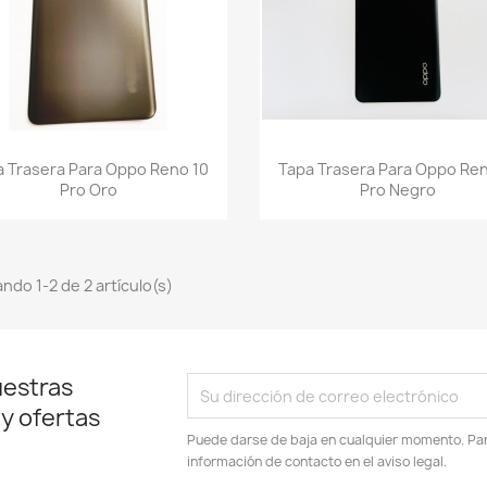
Vista rápida
Vista rápida


a Trasera Para Oppo Reno 10
Tapa Trasera Para Oppo Ren
Pro Oro
Pro Negro
ndo 1-2 de 2 artículo(s)
uestras
 y ofertas
Puede darse de baja en cualquier momento. Para
información de contacto en el aviso legal.