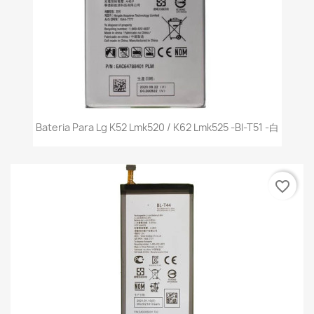
Bateria Para Lg K52 Lmk520 / K62 Lmk525 -Bl-T51 -白
favorite_border