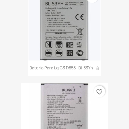
Bateria Para Lg G3 D855 -Bl-53Yh -白
favorite_border