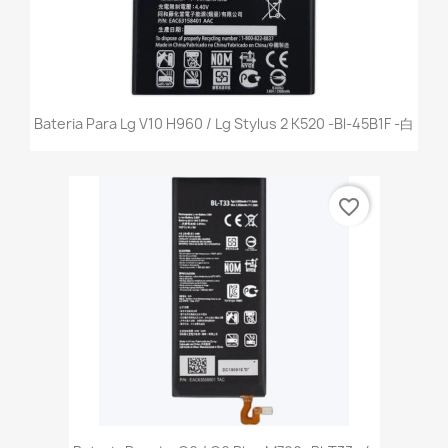
Bateria Para Lg V10 H960 / Lg Stylus 2 K520 -Bl-45B1F -白
favorite_border