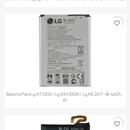
favorite_border
Bateria Para Lg K7 X210 / Lg K8 K350N / Lg K6 2017 -Bl-46Zh -
白
favorite_border