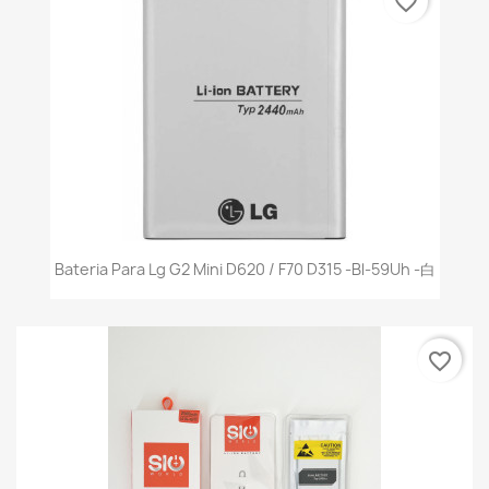
favorite_border
Bateria Para Lg G2 Mini D620 / F70 D315 -Bl-59Uh -白
favorite_border