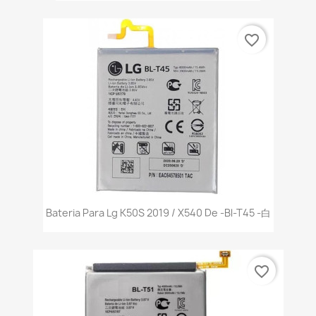
favorite_border
Bateria Para Lg K50S 2019 / X540 De -Bl-T45 -白
favorite_border