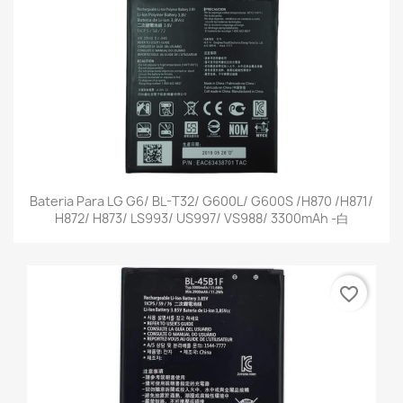
Bateria Para LG G6/ BL-T32/ G600L/ G600S /H870 /H871/
H872/ H873/ LS993/ US997/ VS988/ 3300mAh -白
favorite_border