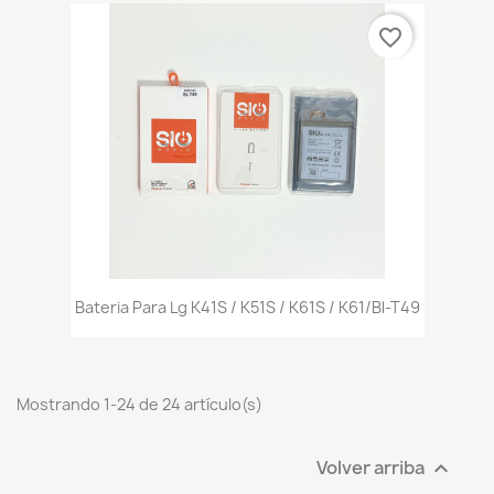
favorite_border
Bateria Para Lg K41S / K51S / K61S / K61/Bl-T49
Mostrando 1-24 de 24 artículo(s)
Volver arriba
