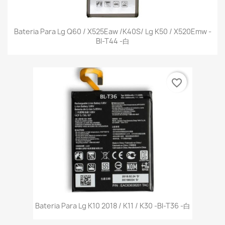
Bateria Para Lg Q60 / X525Eaw /K40S/ Lg K50 / X520Emw -
Bl-T44 -白
favorite_border
Bateria Para Lg K10 2018 / K11 / K30 -Bl-T36 -白