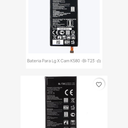
Bateria Para Lg X Cam K580 -Bl-T23 -白
favorite_border