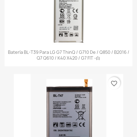
Batería BL-T39 Para LG G7 ThinQ / G710 De / Q850 / B2016 /
Q7 Q610 / K40 X420 / G7 FIT -白
favorite_border