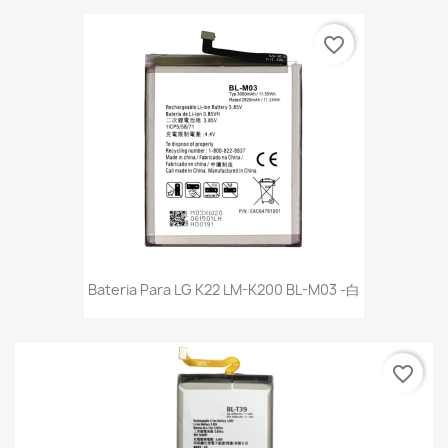
favorite_border
Bateria Para LG K22 LM-K200 BL-M03 -白
favorite_border