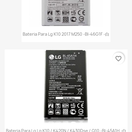
Bateria Para Lg K10 2017 M250 -Bl-46G1F -白
favorite_border
Bateria Para Lg Lg K10 / K420N / K430Dse / Q10 -Bl-45A1H -白