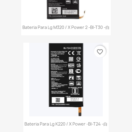
Bateria Para Lg M320 / X Power 2 -Bl-T30 -白
favorite_border
Bateria Para Lg K220 / X Power -Bl-T24 -白