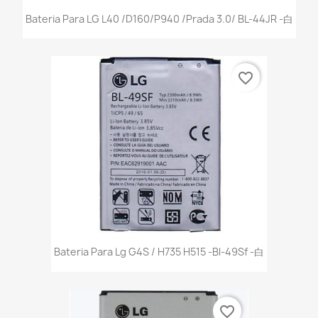
Bateria Para LG L40 /D160/P940 /Prada 3.0/ BL-44JR -白
favorite_border
Bateria Para Lg G4S / H735 H515 -Bl-49Sf -白
favorite_border