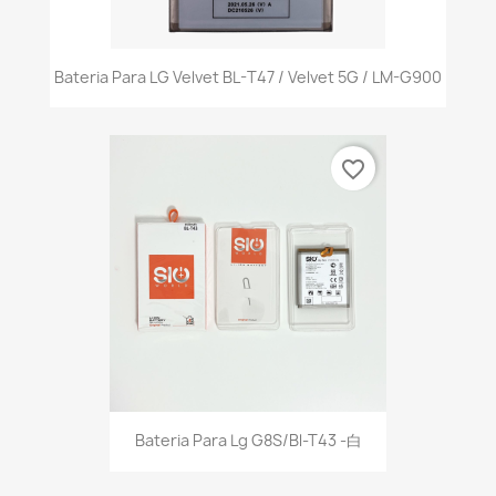
Bateria Para LG Velvet BL-T47 / Velvet 5G / LM-G900
favorite_border
Bateria Para Lg G8S/Bl-T43 -白