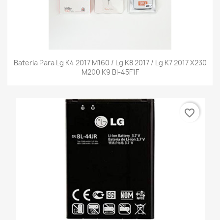
Bateria Para Lg K4 2017 M160 / Lg K8 2017 / Lg K7 2017 X230
M200 K9 Bl-45F1F
favorite_border