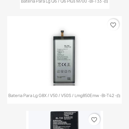
Bateria Para Lg Q6 / Q6 Plus M700 -Bl-T33 -白
favorite_border
Bateria Para Lg G8X / V50 / V50S / Lmg850Emw -Bl-T42 -白
favorite_border