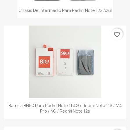
Chasis De Intermedio Para Redmi Note 12S Azul
favorite_border
Bateria BN5D Para Redmi Note 11 4G / Redmi Note 11S / M4
Pro / 4G / Redmi Note 12s