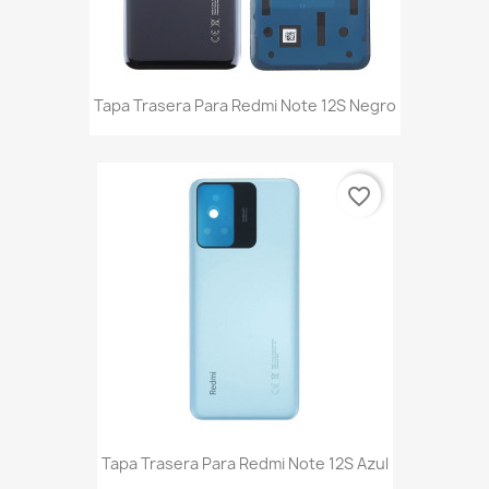
Tapa Trasera Para Redmi Note 12S Negro
favorite_border
Tapa Trasera Para Redmi Note 12S Azul