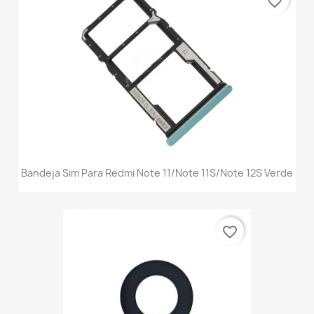
favorite_border
Bandeja Sim Para Redmi Note 11/Note 11S/Note 12S Verde
favorite_border