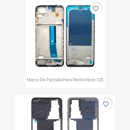
favorite_border
Marco De Pantalla Para Redmi Note 12S
favorite_border