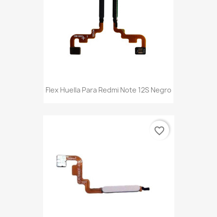
Flex Huella Para Redmi Note 12S Negro
favorite_border