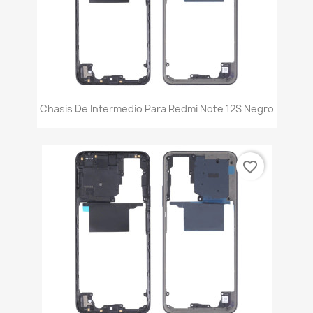
Chasis De Intermedio Para Redmi Note 12S Negro
favorite_border