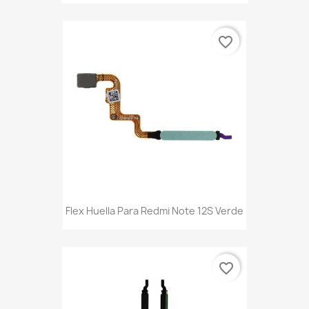
favorite_border
Flex Huella Para Redmi Note 12S Verde
favorite_border