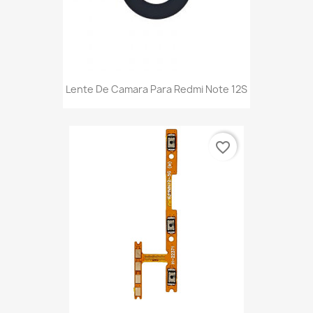
Lente De Camara Para Redmi Note 12S
favorite_border