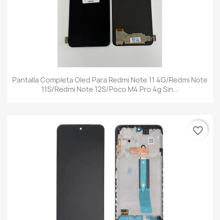
Pantalla Completa Oled Para Redmi Note 11 4G/Redmi Note
11S/Redmi Note 12S/poco M4 Pro 4g Sin...
favorite_border