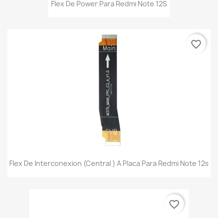
Flex De Power Para Redmi Note 12S
favorite_border
Flex De Interconexion (Central ) A Placa Para Redmi Note 12s
favorite_border