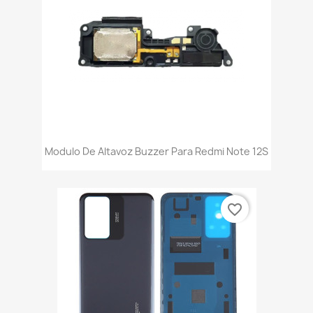
Modulo De Altavoz Buzzer Para Redmi Note 12S
favorite_border