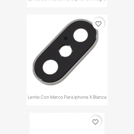
favorite_border
Lente Con Marco Para Iphone X Blanca
favorite_border