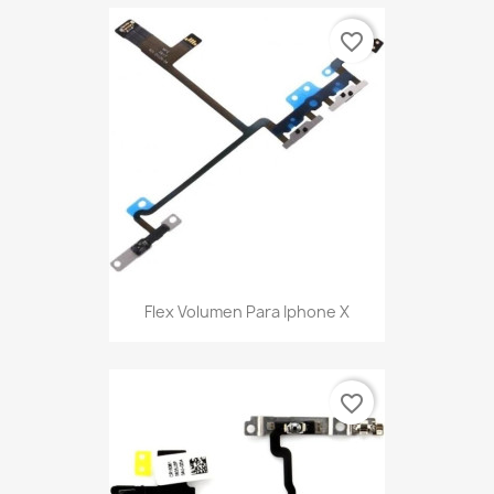
favorite_border
Flex Volumen Para Iphone X
favorite_border