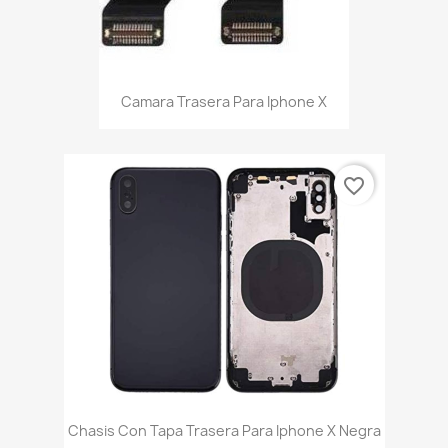
Camara Trasera Para Iphone X
favorite_border
Chasis Con Tapa Trasera Para Iphone X Negra