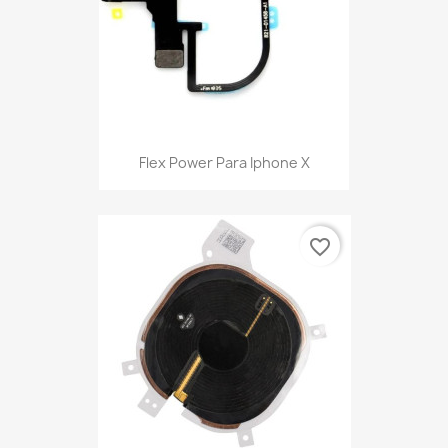
Flex Power Para Iphone X
favorite_border