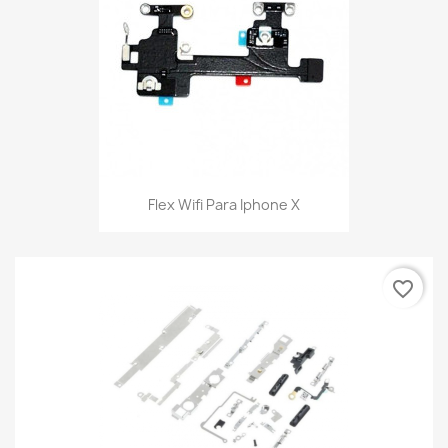
Flex Wifi Para Iphone X
favorite_border