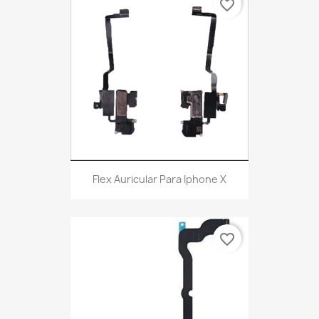
favorite_border
Flex Auricular Para Iphone X
favorite_border