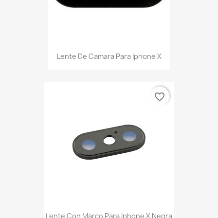
Lente De Camara Para Iphone X
favorite_border
Lente Con Marco Para Iphone X Negra