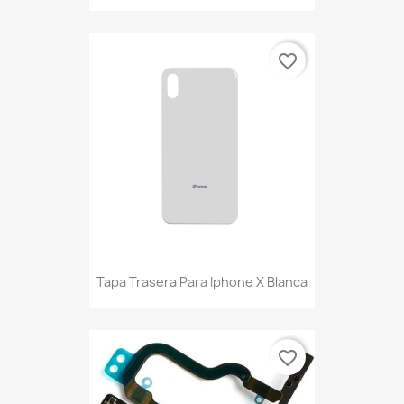
favorite_border
Tapa Trasera Para Iphone X Blanca
favorite_border