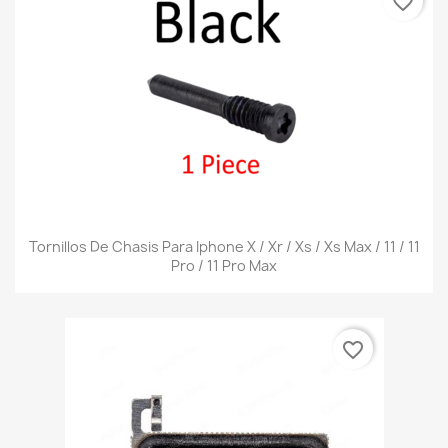
favorite_border
Tornillos De Chasis Para Iphone X / Xr / Xs / Xs Max / 11 / 11
Pro / 11 Pro Max
favorite_border