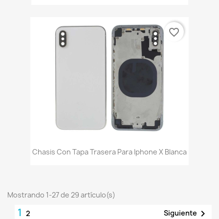
favorite_border
Chasis Con Tapa Trasera Para Iphone X Blanca
Mostrando 1-27 de 29 artículo(s)
1

Siguiente
2