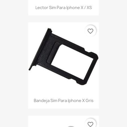
Lector Sim Para Iphone X / XS
favorite_border
Bandeja Sim Para Iphone X Gris
favorite_border