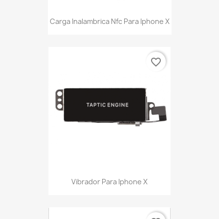
Carga Inalambrica Nfc Para Iphone X
favorite_border
Vibrador Para Iphone X