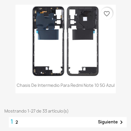
favorite_border
Chasis De Intermedio Para Redmi Note 10 5G Azul
Mostrando 1-27 de 33 artículo(s)
1

Siguiente
2