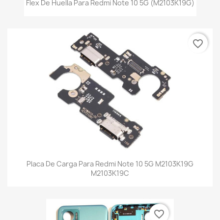
Flex De Huella Para Redmi Note 10 5G (M2103K19G)
favorite_border
Placa De Carga Para Redmi Note 10 5G M2103K19G
M2103K19C
favorite_border