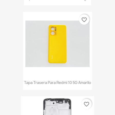
favorite_border
Tapa Trasera Para Redmi 10 5G Amarllo
favorite_border