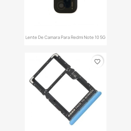
Lente De Camara Para Redmi Note 10 5G
favorite_border