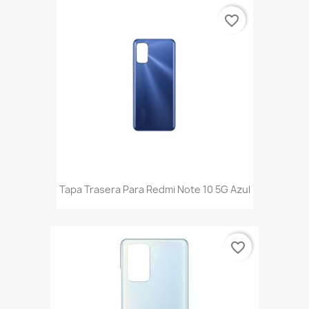
favorite_border
Tapa Trasera Para Redmi Note 10 5G Azul
favorite_border