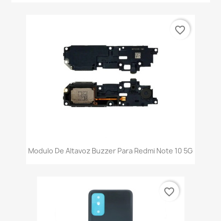
favorite_border
Modulo De Altavoz Buzzer Para Redmi Note 10 5G
favorite_border