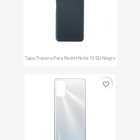
Tapa Trasera Para Redmi Note 10 5G Negro
favorite_border