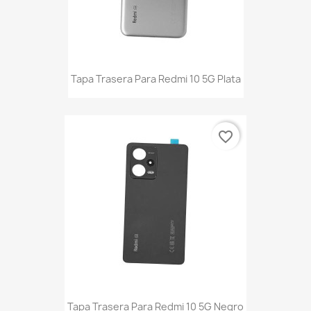
Tapa Trasera Para Redmi 10 5G Plata
favorite_border
Tapa Trasera Para Redmi 10 5G Negro