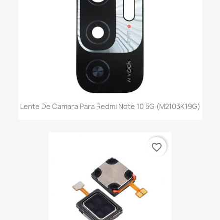
Lente De Camara Para Redmi Note 10 5G (M2103K19G)
favorite_border