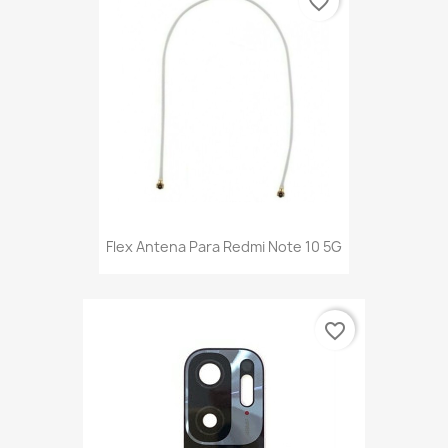
favorite_border
Flex Antena Para Redmi Note 10 5G
favorite_border