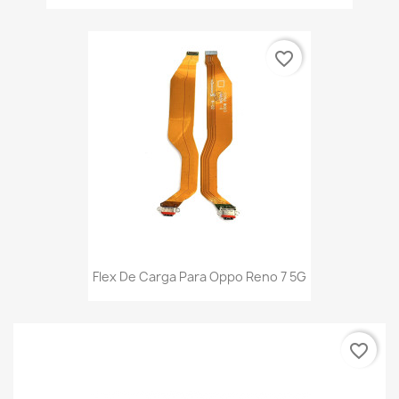
favorite_border
Flex De Carga Para Oppo Reno 7 5G
favorite_border