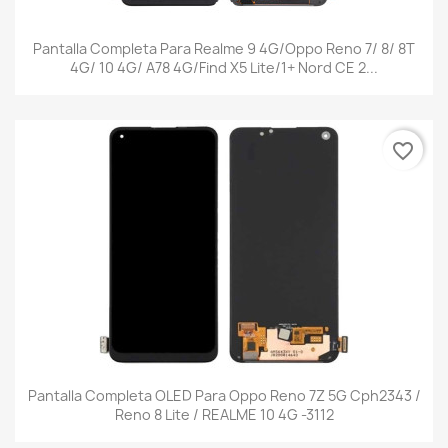
Pantalla Completa Para Realme 9 4G/Oppo Reno 7/ 8/ 8T
4G/ 10 4G/ A78 4G/Find X5 Lite/1+ Nord CE 2...
favorite_border
Pantalla Completa OLED Para Oppo Reno 7Z 5G Cph2343 /
Reno 8 Lite / REALME 10 4G -3112