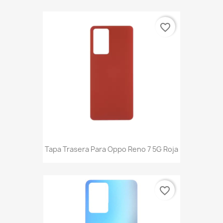
favorite_border
Tapa Trasera Para Oppo Reno 7 5G Roja
favorite_border