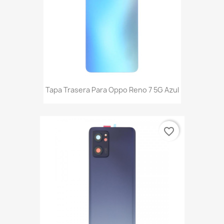
Tapa Trasera Para Oppo Reno 7 5G Azul
favorite_border