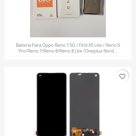
Bateria Para Oppo Reno 7 5G / Find X5 Lite / Reno 6
Pro/Reno 7/Reno 8/Reno 8 Lite /Oneplus Nord...
favorite_border