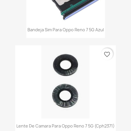
Bandeja Sim Para Oppo Reno 7 5G Azul
favorite_border
Lente De Camara Para Oppo Reno 7 5G (Cph2371)