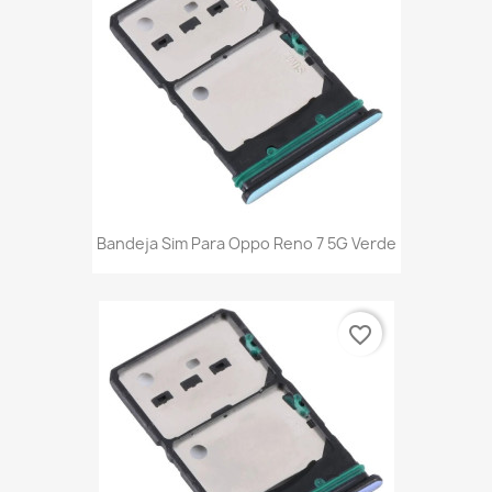
Bandeja Sim Para Oppo Reno 7 5G Verde
favorite_border