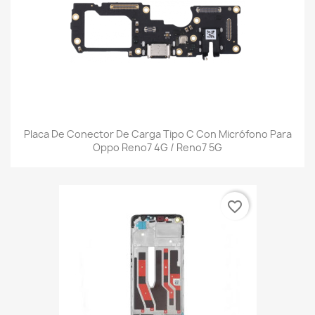
Placa De Conector De Carga Tipo C Con Micrófono Para
Oppo Reno7 4G / Reno7 5G
favorite_border