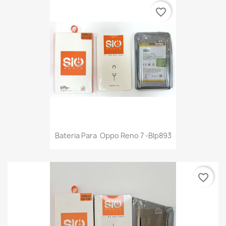
favorite_border
Bateria Para Oppo Reno 7 -Blp893
favorite_border