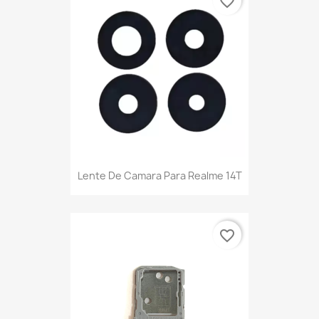
favorite_border
Lente De Camara Para Realme 14T
favorite_border