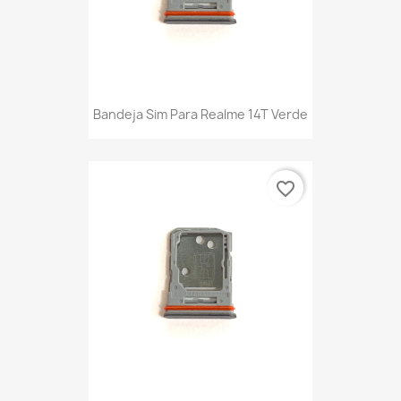
Bandeja Sim Para Realme 14T Verde
favorite_border