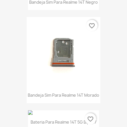
Bandeja Sim Para Realme 14T Negro
favorite_border
Bandeja Sim Para Realme 14T Morado
favorite_border
Bateria Para Realme 14T 5G Blpc07