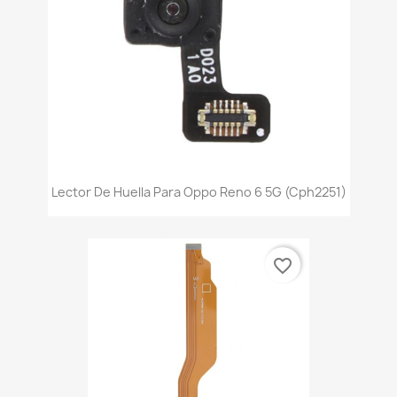
Lector De Huella Para Oppo Reno 6 5G (Cph2251)
favorite_border