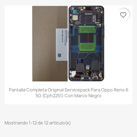
favorite_border
Pantalla Completa Original Servicepack Para Oppo Reno 6
5G (Cph2251) Con Marco Negro
Mostrando 1-12 de 12 artículo(s)