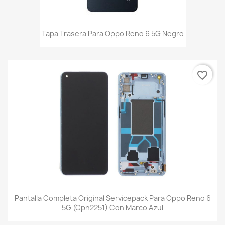
Tapa Trasera Para Oppo Reno 6 5G Negro
favorite_border
Pantalla Completa Original Servicepack Para Oppo Reno 6
5G (Cph2251) Con Marco Azul