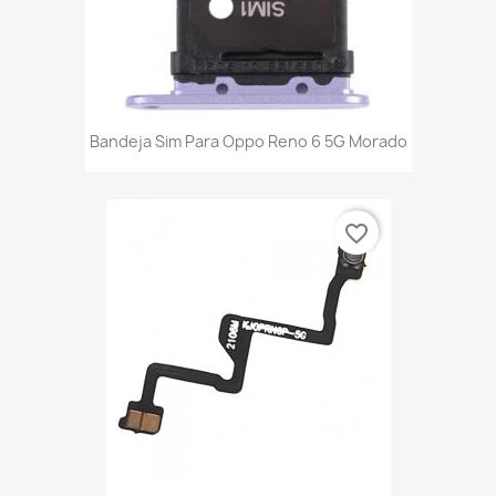
Bandeja Sim Para Oppo Reno 6 5G Morado
favorite_border