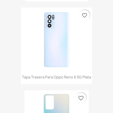
favorite_border
Tapa Trasera Para Oppo Reno 6 5G Plata
favorite_border